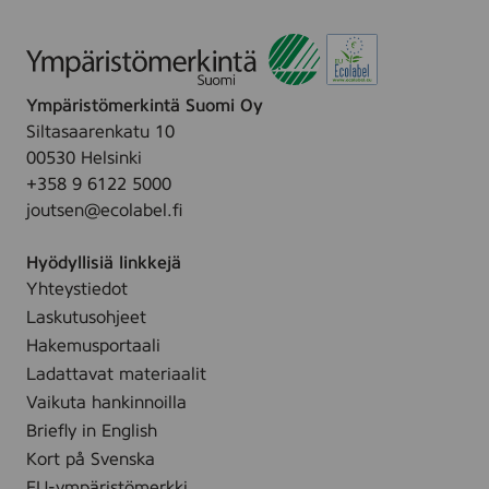
e
”
u
n
t
m
s
e
e
r
Ympäristömerkintä Suomi Oy
n
k
Siltasaarenkatu 10
m
i
00530 Helsinki
e
n
+358 9 6122 5000
r
a
joutsen@ecolabel.fi
k
r
k
v
Hyödyllisiä linkkejä
i
o
Yhteystiedot
i
Laskutusohjeet
s
Hakemusportaali
t
Ladattavat materiaalit
a
Vaikuta hankinnoilla
h
Briefly in English
o
Kort på Svenska
t
EU-ympäristömerkki