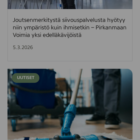
r
k
i
Joutsenmerkitystä siivouspalvelusta hyötyy
t
niin ympäristö kuin ihmisetkin – Pirkanmaan
y
Voimia yksi edelläkävijöistä
s
t
5.3.2026
ä
s
i
J
i
UUTISET
o
v
u
o
t
u
s
s
e
p
n
a
m
l
e
v
r