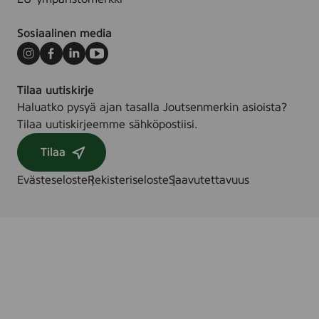
e
l
Sosiaalinen media
l
i
Instagram
Facebook
LinkedIn
Youtube
s
Tilaa uutiskirje
i
Haluatko pysyä ajan tasalla Joutsenmerkin asioista?
i
Tilaa uutiskirjeemme sähköpostiisi.
v
o
Tilaa
u
s
Evästeseloste
Rekisteriseloste
Saavutettavuus
t
a