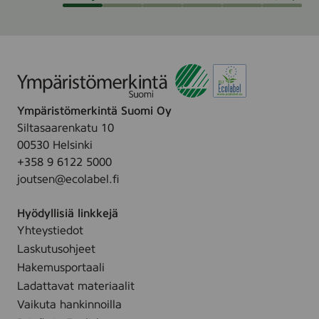
s
t
i
t
i
a
v
a
o
j
u
o
s
,
Ympäristömerkintä Suomi Oy
p
k
Siltasaarenkatu 10
a
u
00530 Helsinki
l
n
+358 9 6122 5000
v
a
joutsen@ecolabel.fi
e
u
l
r
Hyödyllisiä linkkejä
u
i
Yhteystiedot
s
n
Laskutusohjeet
t
k
Hakemusportaali
a
o
Ladattavat materiaalit
h
v
Vaikuta hankinnoilla
y
a