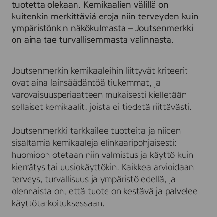
n
i
tuotetta olekaan. Kemikaalien välillä on
m
s
kuitenkin merkittäviä eroja niin terveyden kuin
e
t
ympäristönkin näkökulmasta – Joutsenmerkki
r
ö
on aina tae turvallisemmasta valinnasta.
k
t
k
e
i
e
Joutsenmerkin kemikaaleihin liittyvät kriteerit
m
a
ovat aina lainsäädäntöä tiukemmat, ja
t
varovaisuusperiaatteen mukaisesti kielletään
sellaiset kemikaalit, joista ei tiedetä riittävästi.
Joutsenmerkki tarkkailee tuotteita ja niiden
sisältämiä kemikaaleja elinkaaripohjaisesti:
huomioon otetaan niin valmistus ja käyttö kuin
kierrätys tai uusiokäyttökin. Kaikkea arvioidaan
terveys, turvallisuus ja ympäristö edellä, ja
olennaista on, että tuote on kestävä ja palvelee
käyttötarkoituksessaan.