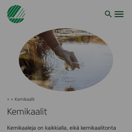
Siirry
hakuun
AVAA VALI
J
»
»
Kemikaalit
o
Y
Kemikaalit
u
m
t
p
s
ä
Kemikaaleja on kaikkialla, eikä kemikaalitonta
e
r