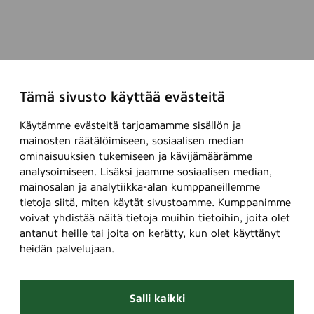
i
s
n
t
i
ä
h
ä
m
n
Tämä sivusto käyttää evästeitä
i
–
s
m
Käytämme evästeitä tarjoamamme sisällön ja
e
u
mainosten räätälöimiseen, sosiaalisen median
t
t
ominaisuuksien tukemiseen ja kävijämäärämme
k
t
analysoimiseen. Lisäksi jaamme sosiaalisen median,
i
a
mainosalan ja analytiikka-alan kumppaneillemme
n
v
tietoja siitä, miten käytät sivustoamme. Kumppanimme
–
o
voivat yhdistää näitä tietoja muihin tietoihin, joita olet
antanut heille tai joita on kerätty, kun olet käyttänyt
P
i
heidän palvelujaan.
i
t
r
e
k
i
Salli kaikki
a
s