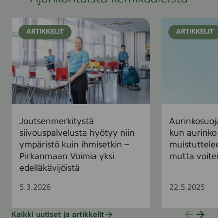
J
A
ARTIKKELIT
ARTIKKELIT
o
u
u
r
t
i
s
n
e
k
n
o
m
s
e
u
Joutsenmerkitystä
Aurinkosuoj
r
o
siivouspalvelusta hyötyy niin
kun aurinko
k
j
ympäristö kuin ihmisetkin –
muistuttelee
i
a
Pirkanmaan Voimia yksi
mutta voitei
t
k
edelläkävijöistä
y
a
s
n
5.3.2026
22.5.2025
t
n
ä
a
Kaikki uutiset ja artikkelit