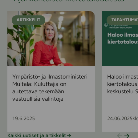
Y
H
ARTIKKELIT
TAPAHTUMA
m
a
p
l
ä
o
r
o
i
i
s
l
t
m
ö
a
Ympäristö- ja ilmastoministeri
Haloo ilmast
-
s
Multala: Kuluttajia on
kiertotalous
j
t
autettava tekemään
keskustelu
a
o
vastuullisia valintoja
i
t
l
a
m
v
19.6.2025
24.06.2025
kl
a
o
s
i
Kaikki uutiset ja artikkelit