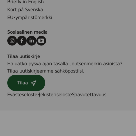
Briefly in English
K
–
Kort på Svenska
u
m
EU-ympäristömerkki
l
i
u
k
Sosiaalinen media
t
ä
t
k
Instagram
Facebook
LinkedIn
Youtube
a
e
j
s
Tilaa uutiskirje
i
t
Haluatko pysyä ajan tasalla Joutsenmerkin asioista?
a
ä
Tilaa uutiskirjeemme sähköpostiisi.
o
ä
Tilaa
n
?
a
-
Evästeseloste
Rekisteriseloste
Saavutettavuus
u
k
t
e
e
s
t
k
t
u
a
s