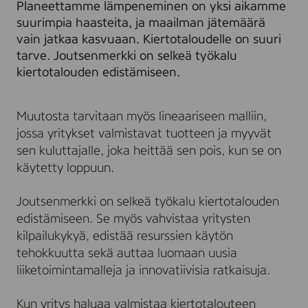
n
i
Planeettamme lämpeneminen on yksi aikamme
m
s
suurimpia haasteita, ja maailman jätemäärä
e
t
vain jatkaa kasvuaan. Kiertotaloudelle on suuri
r
ö
tarve. Joutsenmerkki on selkeä työkalu
k
t
kiertotalouden edistämiseen.
k
e
i
e
m
a
Muutosta tarvitaan myös lineaariseen malliin,
t
jossa yritykset valmistavat tuotteen ja myyvät
sen kuluttajalle, joka heittää sen pois, kun se on
käytetty loppuun.
Joutsenmerkki on selkeä työkalu kiertotalouden
edistämiseen. Se myös vahvistaa yritysten
kilpailukykyä, edistää resurssien käytön
tehokkuutta sekä auttaa luomaan uusia
liiketoimintamalleja ja innovatiivisia ratkaisuja.
Kun yritys haluaa valmistaa kiertotalouteen