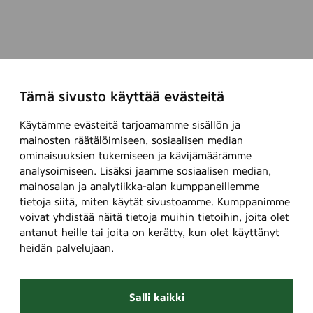
v
t
a
e
t
l
e
u
k
S
Tämä sivusto käyttää evästeitä
e
u
m
o
Käytämme evästeitä tarjoamamme sisällön ja
ä
m
mainosten räätälöimiseen, sosiaalisen median
ä
i
ominaisuuksien tukemiseen ja kävijämäärämme
n
A
analysoimiseen. Lisäksi jaamme sosiaalisen median,
v
r
mainosalan ja analytiikka-alan kumppaneillemme
a
e
tietoja siitä, miten käytät sivustoamme. Kumppanimme
s
e
voivat yhdistää näitä tietoja muihin tietoihin, joita olet
antanut heille tai joita on kerätty, kun olet käyttänyt
t
n
heidän palvelujaan.
u
a
u
s
l
s
Salli kaikki
l
a