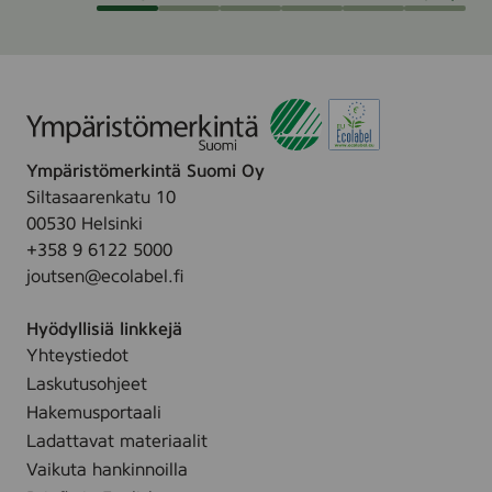
t
t
o
t
m
e
i
e
n
t
i
j
s
a
Ympäristömerkintä Suomi Oy
t
k
Siltasaarenkatu 10
e
i
00530 Helsinki
r
e
+358 9 6122 5000
i
r
joutsen@ecolabel.fi
M
t
u
o
Hyödyllisiä linkkejä
l
t
Yhteystiedot
t
a
Laskutusohjeet
a
l
Hakemusportaali
l
o
Ladattavat materiaalit
a
u
Vaikuta hankinnoilla
:
s