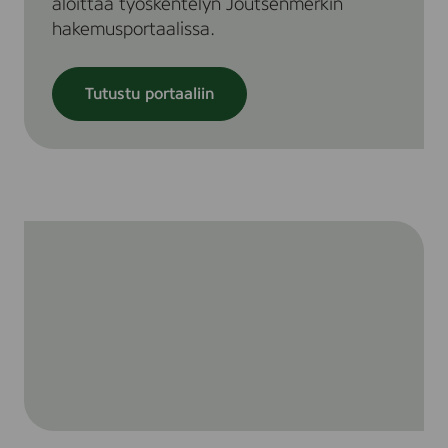
aloittaa työskentelyn Joutsenmerkin
hakemusportaalissa.
Tutustu portaaliin