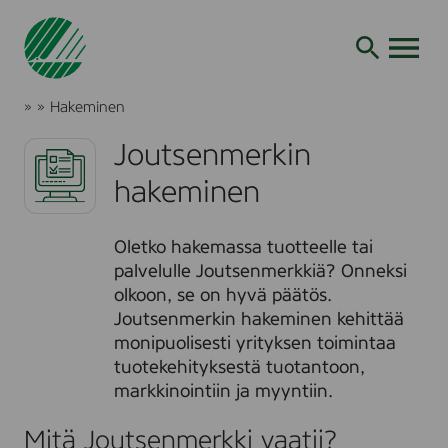
Siirry
hakuun
AVAA VALI
J
»
»
Hakeminen
o
Y
u
r
Joutsenmerkin
t
i
s
hakeminen
t
e
y
H
n
k
a
m
s
Oletko hakemassa tuotteelle tai
k
e
i
e
palvelulle Joutsenmerkkiä? Onneksi
r
l
m
olkoon, se on hyvä päätös.
k
l
i
Joutsenmerkin hakeminen kehittää
k
n
e
monipuolisesti yrityksen toimintaa
i
e
n
tuotekehityksestä tuotantoon,
markkinointiin ja myyntiin.
Mitä Joutsenmerkki vaatii?