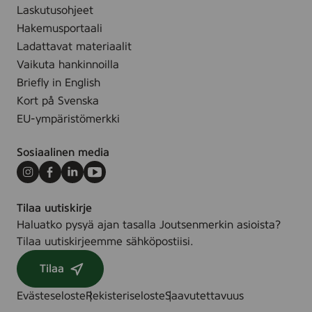
Laskutusohjeet
Hakemusportaali
Ladattavat materiaalit
Vaikuta hankinnoilla
Briefly in English
Kort på Svenska
EU-ympäristömerkki
Sosiaalinen media
Instagram
Facebook
LinkedIn
Youtube
Tilaa uutiskirje
Haluatko pysyä ajan tasalla Joutsenmerkin asioista?
Tilaa uutiskirjeemme sähköpostiisi.
Tilaa
Evästeseloste
Rekisteriseloste
Saavutettavuus