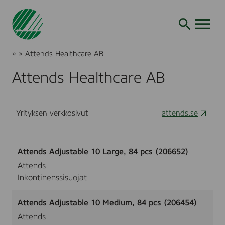
Siirry
hakuun
AVAA VALI
Joutsenmerkki
»
»
Attends Healthcare AB
Tuotteet
ja
Attends Healthcare AB
palvelut
Yrityksen verkkosivut
attends.se
Attends Adjustable 10 Large, 84 pcs (206652)
Attends
Inkontinenssisuojat
Attends Adjustable 10 Medium, 84 pcs (206454)
Attends