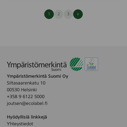
Seuraava
1
2
3
sivu
Ympäristömerkintä Suomi Oy
Siltasaarenkatu 10
00530 Helsinki
+358 9 6122 5000
joutsen@ecolabel.fi
Hyödyllisiä linkkejä
Yhteystiedot