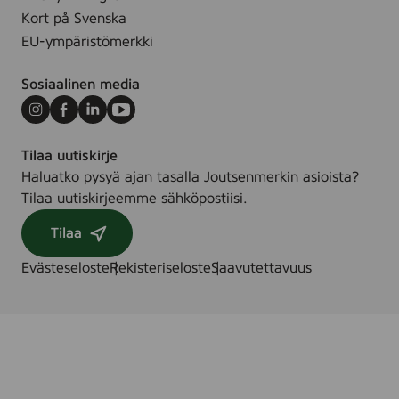
Kort på Svenska
EU-ympäristömerkki
Sosiaalinen media
Instagram
Facebook
LinkedIn
Youtube
Tilaa uutiskirje
Haluatko pysyä ajan tasalla Joutsenmerkin asioista?
Tilaa uutiskirjeemme sähköpostiisi.
Tilaa
Evästeseloste
Rekisteriseloste
Saavutettavuus