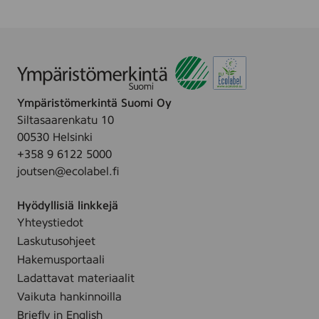
Ympäristömerkintä Suomi Oy
Siltasaarenkatu 10
00530 Helsinki
+358 9 6122 5000
joutsen@ecolabel.fi
Hyödyllisiä linkkejä
Yhteystiedot
Laskutusohjeet
Hakemusportaali
Ladattavat materiaalit
Vaikuta hankinnoilla
Briefly in English