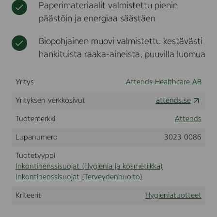
Paperimateriaalit valmistettu pienin
8
t
i
i
a
p
päästöin ja energiaa säästäen
k
n
t
c
k
k
s
a
o
Biopohjainen muovi valmistettu kestävästi
(
n
2
hankituista raaka-aineista, puuvilla luomua
t
0
i
6
n
7
Yritys
Attends Healthcare AB
6
e
8
n
Yrityksen verkkosivut
attends.se
)
s
s
Tuotemerkki
Attends
i
t
Lupanumero
3023 0086
u
o
Tuotetyyppi
t
Inkontinenssisuojat (Hygienia ja kosmetiikka)
t
Inkontinenssisuojat (Terveydenhuolto)
e
e
Kriteerit
Hygieniatuotteet
t