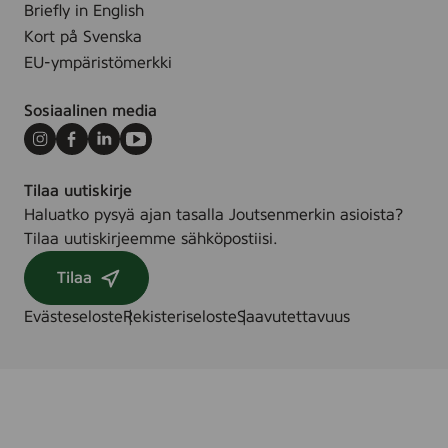
Briefly in English
Kort på Svenska
EU-ympäristömerkki
Sosiaalinen media
Instagram
Facebook
LinkedIn
Youtube
Tilaa uutiskirje
Haluatko pysyä ajan tasalla Joutsenmerkin asioista?
Tilaa uutiskirjeemme sähköpostiisi.
Tilaa
Evästeseloste
Rekisteriseloste
Saavutettavuus