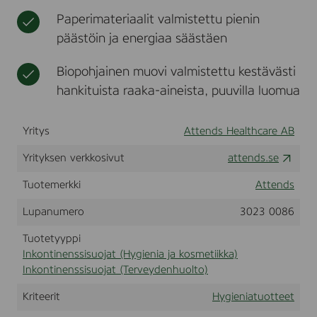
a
t
i
i
a
Paperimateriaalit valmistettu pienin
r
k
n
t
5
päästöin ja energiaa säästäen
k
k
,
a
o
2
n
Biopohjainen muovi valmistettu kestävästi
1
t
0
hankituista raaka-aineista, puuvilla luomua
i
p
n
c
s
e
Yritys
Attends Healthcare AB
(
n
2
s
Yrityksen verkkosivut
attends.se
0
s
5
i
Tuotemerkki
Attends
2
t
2
u
Lupanumero
3023 0086
8
o
)
Tuotetyyppi
t
t
Inkontinenssisuojat (Hygienia ja kosmetiikka)
e
Inkontinenssisuojat (Terveydenhuolto)
e
t
Kriteerit
Hygieniatuotteet