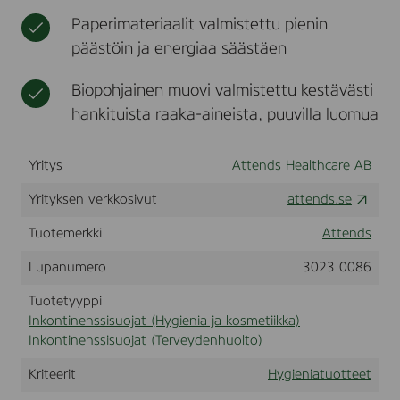
m
t
i
i
a
Paperimateriaalit valmistettu pienin
f
k
n
t
o
päästöin ja energiaa säästäen
k
k
r
a
o
t
n
Biopohjainen muovi valmistettu kestävästi
8
t
,
hankituista raaka-aineista, puuvilla luomua
i
1
n
1
2
e
Yritys
Attends Healthcare AB
p
n
c
s
Yrityksen verkkosivut
attends.se
s
s
(
i
Tuotemerkki
Attends
2
t
0
u
Lupanumero
3023 0086
3
o
8
Tuotetyyppi
t
3
5
t
Inkontinenssisuojat (Hygienia ja kosmetiikka)
)
e
Inkontinenssisuojat (Terveydenhuolto)
e
t
Kriteerit
Hygieniatuotteet