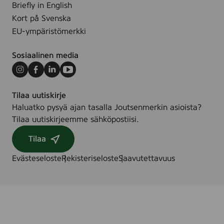
Briefly in English
Kort på Svenska
EU-ympäristömerkki
Sosiaalinen media
Instagram
Facebook
LinkedIn
Youtube
Tilaa uutiskirje
Haluatko pysyä ajan tasalla Joutsenmerkin asioista?
Tilaa uutiskirjeemme sähköpostiisi.
Tilaa
Evästeseloste
Rekisteriseloste
Saavutettavuus