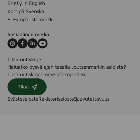
Briefly in English
Kort på Svenska
EU-ympäristömerkki
Sosiaalinen media
Instagram
Facebook
LinkedIn
Youtube
Tilaa uutiskirje
Haluatko pysyä ajan tasalla Joutsenmerkin asioista?
Tilaa uutiskirjeemme sähköpostiisi.
Tilaa
Evästeseloste
Rekisteriseloste
Saavutettavuus