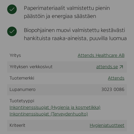
0
t
i
i
a
Paperimateriaalit valmistettu pienin
4
k
n
t
p
päästöin ja energiaa säästäen
k
k
c
a
o
s
n
Biopohjainen muovi valmistettu kestävästi
(
t
2
hankituista raaka-aineista, puuvilla luomua
i
0
n
6
8
e
Yritys
Attends Healthcare AB
0
n
5
s
Yrityksen verkkosivut
attends.se
)
s
i
Tuotemerkki
Attends
t
u
Lupanumero
3023 0086
o
Tuotetyyppi
t
t
Inkontinenssisuojat (Hygienia ja kosmetiikka)
e
Inkontinenssisuojat (Terveydenhuolto)
e
t
Kriteerit
Hygieniatuotteet