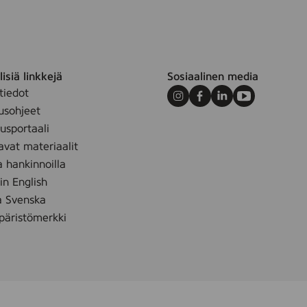
2
1
O
i
k
isiä linkkejä
Sosiaalinen media
V
tiedot
Instagram
Facebook
LinkedIn
Youtube
a
usohjeet
l
sportaali
k
avat materiaalit
a hankinnoilla
 in English
å Svenska
äristömerkki