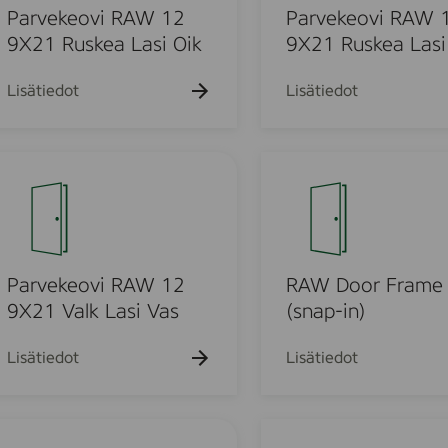
a
b
k
Parvekeovi RAW 12
Parvekeovi RAW 
s
9
e
9X21 Ruskea Lasi Oik
9X21 Ruskea Lasi
V
X
o
a
2
v
Lisätiedot
Lisätiedot
l
1
i
k
O
R
i
A
R
k
W
A
V
1
W
a
2
D
l
9
o
k
X
o
Parvekeovi RAW 12
RAW Door Frame
2
r
9X21 Valk Lasi Vas
(snap-in)
1
F
R
r
Lisätiedot
Lisätiedot
u
a
s
m
k
e
S