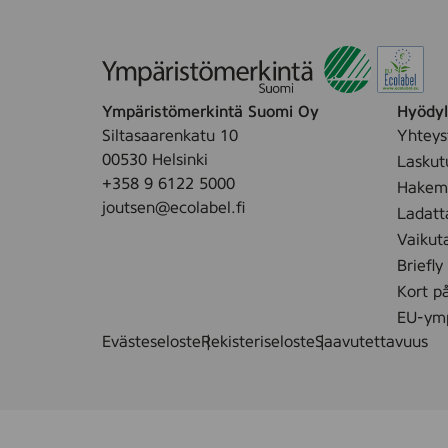
a
m
e
(
s
Ympäristömerkintä Suomi Oy
Hyödyll
n
Siltasaarenkatu 10
Yhteys
a
00530 Helsinki
Laskut
p
+358 9 6122 5000
Hakemu
-
joutsen@ecolabel.fi
Ladatt
i
Vaikut
n
Briefly
)
Kort p
EU-ymp
Evästeseloste
Rekisteriseloste
Saavutettavuus