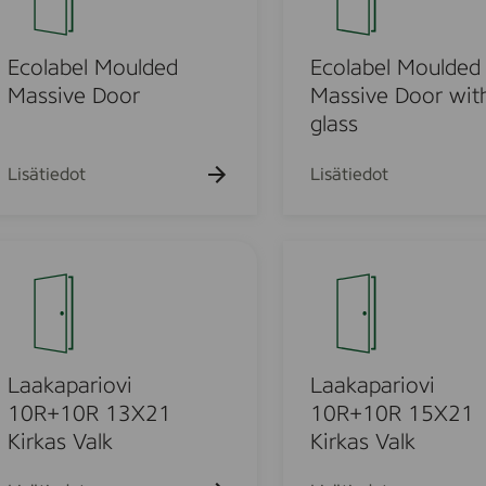
h
d
l
g
L
a
l
i
b
Ecolabel Moulded
Ecolabel Moulded
a
g
e
Massive Door
Massive Door wit
s
h
l
glass
s
t
M
D
o
Lisätiedot
Lisätiedot
o
u
o
l
r
d
L
e
a
d
a
M
k
a
a
s
p
Laakapariovi
Laakapariovi
s
a
10R+10R 13X21
10R+10R 15X21
i
r
Kirkas Valk
Kirkas Valk
v
i
e