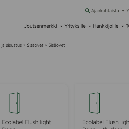
Ajankohtaista
Y
Ava
alav
Joutsenmerkki
Yrityksille
Hankkijoille
T
Avaa
Avaa
Ava
alavalikko
alavalikko
alav
ja sisustus
»
Sisäovet
»
Sisäovet
E
c
o
l
a
b
Ecolabel Flush light
Ecolabel Flush ligh
e