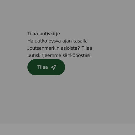
u
2
1
V
a
s
Tilaa uutiskirje
V
Haluatko pysyä ajan tasalla
a
Joutsenmerkin asioista? Tilaa
l
uutiskirjeemme sähköpostiisi.
k
Tilaa