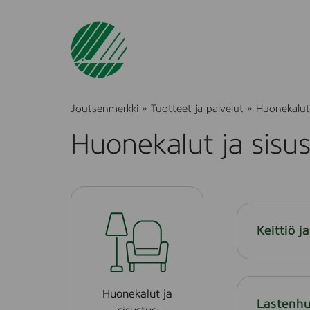
Joutsenmerkki
»
Tuotteet ja palvelut
»
Huonekalut 
Huonekalut ja sisu
Keittiö 
Huonekalut ja
Lastenh