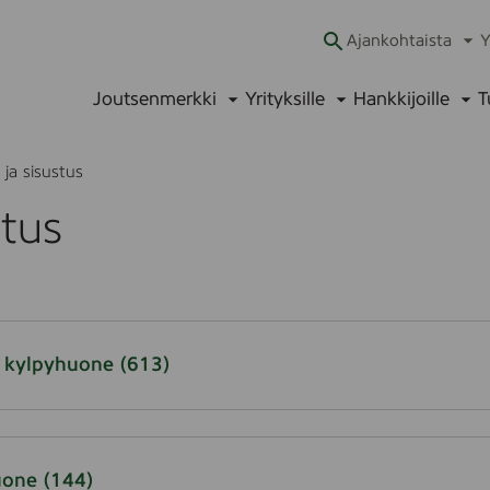
Ajankohtaista
Y
Ava
alav
Joutsenmerkki
Yrityksille
Hankkijoille
T
Avaa
Avaa
Ava
alavalikko
alavalikko
alav
ja sisustus
stus
ja kylpyhuone
(613)
uone
(144)