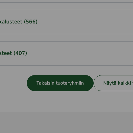
kalusteet
(566)
steet
(407)
Takaisin tuoteryhmiin
Näytä kaikki 