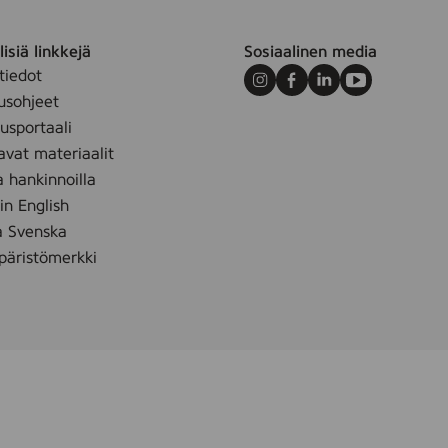
isiä linkkejä
Sosiaalinen media
tiedot
Instagram
Facebook
LinkedIn
Youtube
usohjeet
sportaali
avat materiaalit
a hankinnoilla
 in English
å Svenska
äristömerkki