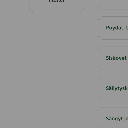
sisustus
Pöydät, t
Sisäovet
Säilytysk
Sängyt ja