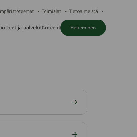
mpäristöteemat
Toimialat
Tietoa meistä
a
Avaa
Avaa
Avaa
alikko
alavalikko
alavalikko
alavalikko
uotteet ja palvelut
Kriteerit
Hakeminen
a
alikko