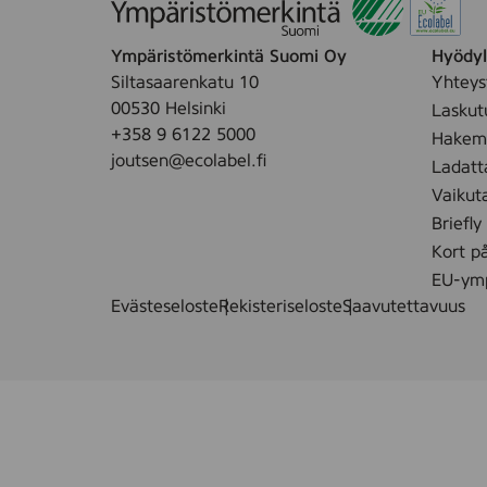
Ympäristömerkintä Suomi Oy
Hyödyll
Siltasaarenkatu 10
Yhteys
00530 Helsinki
Laskut
+358 9 6122 5000
Hakemu
joutsen@ecolabel.fi
Ladatt
Vaikut
Briefly
Kort p
EU-ymp
Evästeseloste
Rekisteriseloste
Saavutettavuus