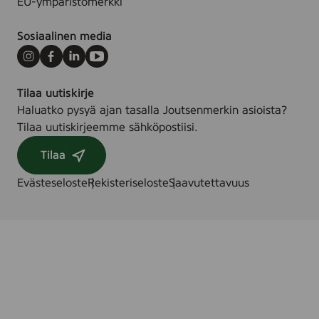
EU-ympäristömerkki
Sosiaalinen media
Instagram
Facebook
LinkedIn
Youtube
Tilaa uutiskirje
Haluatko pysyä ajan tasalla Joutsenmerkin asioista?
Tilaa uutiskirjeemme sähköpostiisi.
Tilaa
Evästeseloste
Rekisteriseloste
Saavutettavuus