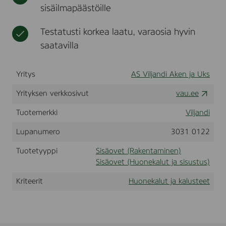
v
sisäilmapäästöille
t
e
D
Testatusti korkea laatu, varaosia hyvin
o
o
saatavilla
r
Yritys
AS Viljandi Aken ja Uks
Yrityksen verkkosivut
vau.ee
Tuotemerkki
Viljandi
Lupanumero
3031 0122
Tuotetyyppi
Sisäovet (Rakentaminen)
Sisäovet (Huonekalut ja sisustus)
Kriteerit
Huonekalut ja kalusteet