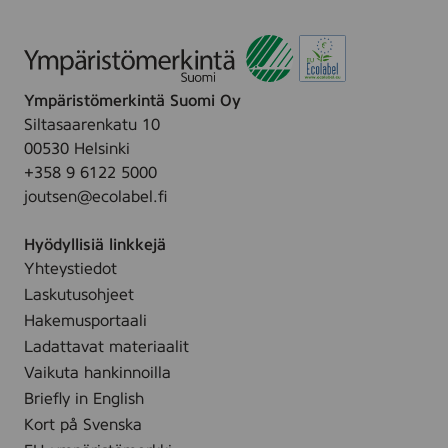
Ympäristömerkintä Suomi Oy
Siltasaarenkatu 10
00530 Helsinki
+358 9 6122 5000
joutsen@ecolabel.fi
Hyödyllisiä linkkejä
Yhteystiedot
Laskutusohjeet
Hakemusportaali
Ladattavat materiaalit
Vaikuta hankinnoilla
Briefly in English
Kort på Svenska