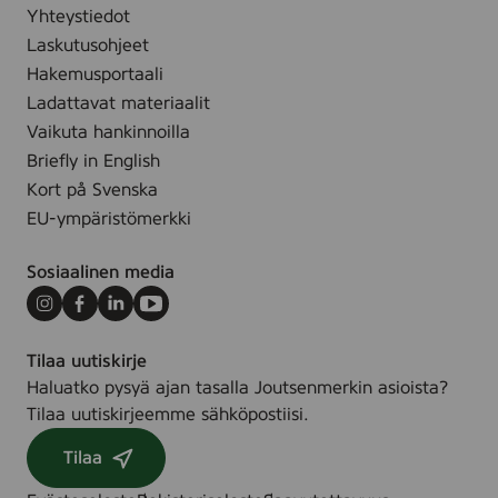
Yhteystiedot
Laskutusohjeet
Hakemusportaali
Ladattavat materiaalit
Vaikuta hankinnoilla
Briefly in English
Kort på Svenska
EU-ympäristömerkki
Sosiaalinen media
Instagram
Facebook
LinkedIn
Youtube
Tilaa uutiskirje
Haluatko pysyä ajan tasalla Joutsenmerkin asioista?
Tilaa uutiskirjeemme sähköpostiisi.
Tilaa