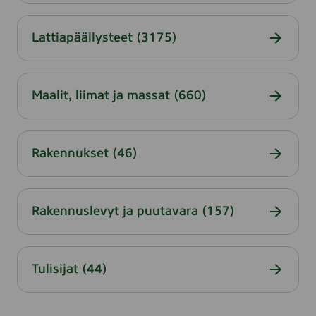
u
t
Lattiapäällysteet
(3175)
Maalit, liimat ja massat
(660)
Rakennukset
(46)
Rakennuslevyt ja puutavara
(157)
Tulisijat
(44)