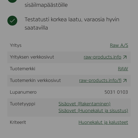
1
sisäilmapäästöille
t
O
i
Testatusti korkea laatu, varaosia hyvin
k
V
saatavilla
a
l
k
Yritys
Raw A/S
Yrityksen verkkosivut
raw-products.info
Tuotemerkki
RAW
Tuotemerkin verkkosivut
raw-products.info/fi
Lupanumero
5031 0103
Tuotetyyppi
Sisäovet (Rakentaminen)
Sisäovet (Huonekalut ja sisustus)
Kriteerit
Huonekalut ja kalusteet