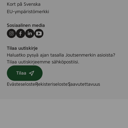
Kort på Svenska
EU-ympäristömerkki
Sosiaalinen media
Instagram
Facebook
LinkedIn
Youtube
Tilaa uutiskirje
Haluatko pysyä ajan tasalla Joutsenmerkin asioista?
Tilaa uutiskirjeemme sähköpostiisi.
Tilaa
Evästeseloste
Rekisteriseloste
Saavutettavuus