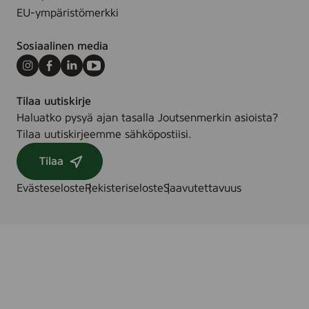
EU-ympäristömerkki
Sosiaalinen media
Instagram
Facebook
LinkedIn
Youtube
Tilaa uutiskirje
Haluatko pysyä ajan tasalla Joutsenmerkin asioista?
Tilaa uutiskirjeemme sähköpostiisi.
Tilaa
Evästeseloste
Rekisteriseloste
Saavutettavuus