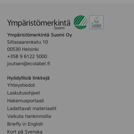
Ympäristömerkintä Suomi Oy
Siltasaarenkatu 10
00530 Helsinki
+358 9 6122 5000
joutsen@ecolabel.fi
Hyödyllisiä linkkejä
Yhteystiedot
Laskutusohjeet
Hakemusportaali
Ladattavat materiaalit
Vaikuta hankinnoilla
Briefly in English
Kort på Svenska