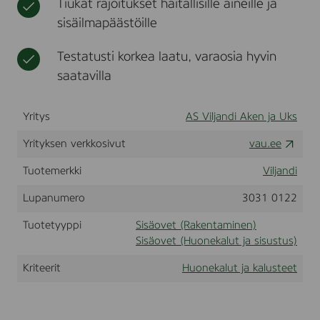
Tiukat rajoitukset haitallisille aineille ja
D
t
sisäilmapäästöille
o
o
r
Testatusti korkea laatu, varaosia hyvin
w
saatavilla
i
t
h
g
Yritys
AS Viljandi Aken ja Uks
l
a
Yrityksen verkkosivut
vau.ee
s
s
Tuotemerkki
Viljandi
Lupanumero
3031 0122
Tuotetyyppi
Sisäovet (Rakentaminen)
Sisäovet (Huonekalut ja sisustus)
Kriteerit
Huonekalut ja kalusteet