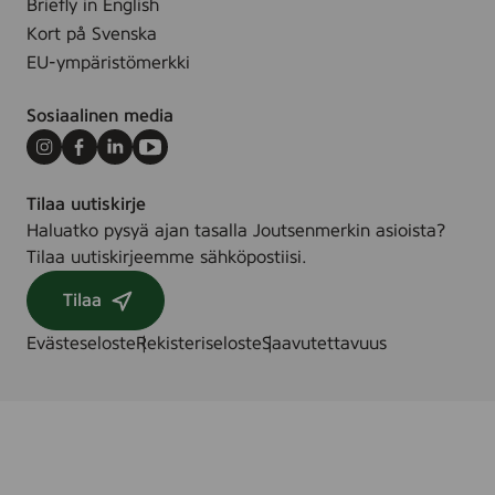
Briefly in English
Kort på Svenska
EU-ympäristömerkki
Sosiaalinen media
Instagram
Facebook
LinkedIn
Youtube
Tilaa uutiskirje
Haluatko pysyä ajan tasalla Joutsenmerkin asioista?
Tilaa uutiskirjeemme sähköpostiisi.
Tilaa
Evästeseloste
Rekisteriseloste
Saavutettavuus