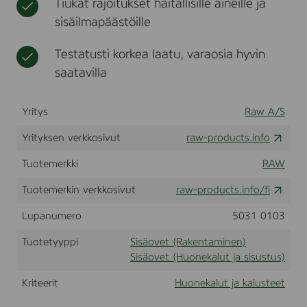
Tiukat rajoitukset haitallisille aineille ja
5
t
sisäilmapäästöille
X
2
1
Testatusti korkea laatu, varaosia hyvin
K
saatavilla
i
r
k
a
Yritys
Raw A/S
s
V
Yrityksen verkkosivut
raw-products.info
a
l
Tuotemerkki
RAW
k
Tuotemerkin verkkosivut
raw-products.info/fi
Lupanumero
5031 0103
Tuotetyyppi
Sisäovet (Rakentaminen)
Sisäovet (Huonekalut ja sisustus)
Kriteerit
Huonekalut ja kalusteet