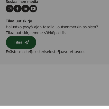
Sosiaalinen media
5
0
Instagram
Facebook
LinkedIn
Youtube
K
W
Tilaa uutiskirje
)
Haluatko pysyä ajan tasalla Joutsenmerkin asioista?
Tilaa uutiskirjeemme sähköpostiisi.
Tilaa
Evästeseloste
Rekisteriseloste
Saavutettavuus