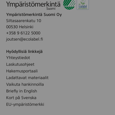
e
G
r
o
a
Ympäristömerkintä Suomi Oy
t
T
Siltasaarenkatu 10
h
o
00530 Helsinki
a
r
+358 9 6122 5000
(
o
joutsen@ecolabel.fi
1
n
3
t
Hyödyllisiä linkkejä
3
o
Yhteystiedot
N
(
Laskutusohjeet
1
1
8
Hakemusportaali
5
E
Ladattavat materiaalit
3
L
Vaikuta hankinnoilla
N
5
Briefly in English
1
0
Kort på Svenska
5
K
EU-ympäristömerkki
A
W
P
)