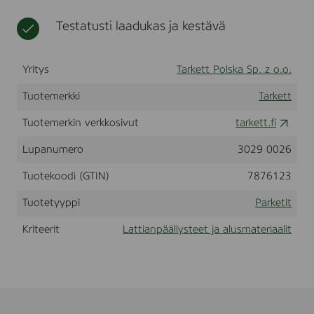
a
t
n
Testatusti laadukas ja kestävä
k
Yritys
Tarkett Polska Sp. z o.o.
Tuotemerkki
Tarkett
Tuotemerkin verkkosivut
tarkett.fi
Lupanumero
3029 0026
Tuotekoodi (GTIN)
7876123
Tuotetyyppi
Parketit
Kriteerit
Lattianpäällysteet ja alusmateriaalit