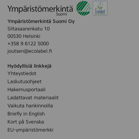
Ympäristömerkintä Suomi Oy
Siltasaarenkatu 10
00530 Helsinki
+358 9 6122 5000
joutsen@ecolabel.fi
Hyödyllisiä linkkejä
Yhteystiedot
Laskutusohjeet
Hakemusportaali
Ladattavat materiaalit
Vaikuta hankinnoilla
Briefly in English
Kort på Svenska
EU-ympäristömerkki