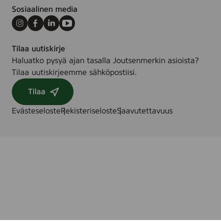
Sosiaalinen media
Instagram
Facebook
LinkedIn
Youtube
Tilaa uutiskirje
Haluatko pysyä ajan tasalla Joutsenmerkin asioista?
Tilaa uutiskirjeemme sähköpostiisi.
Tilaa
Evästeseloste
Rekisteriseloste
Saavutettavuus