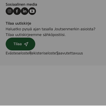
Sosiaalinen media
Instagram
Facebook
LinkedIn
Youtube
Tilaa uutiskirje
Haluatko pysyä ajan tasalla Joutsenmerkin asioista?
Tilaa uutiskirjeemme sähköpostiisi.
Tilaa
Evästeseloste
Rekisteriseloste
Saavutettavuus