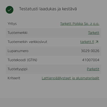
n
t
(
Testatusti laadukas ja kestävä
4
1
0
Yritys
Tarkett Polska Sp. z o.o.
0
7
Tuotemerkki
Tarkett
0
0
Tuotemerkin verkkosivut
tarkett.fi
4
)
Lupanumero
3029 0026
Tuotekoodi (GTIN)
41007004
Tuotetyyppi
Parketit
Kriteerit
Lattianpäällysteet ja alusmateriaalit