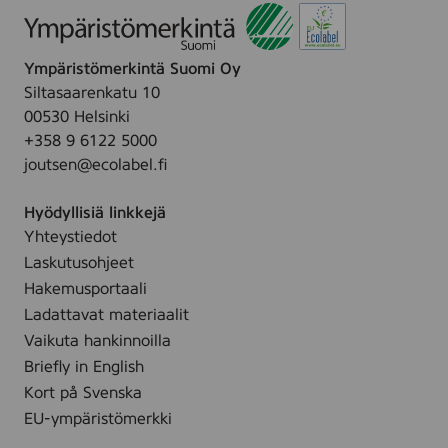
Ympäristömerkintä Suomi Oy
Siltasaarenkatu 10
00530 Helsinki
+358 9 6122 5000
joutsen@ecolabel.fi
Hyödyllisiä linkkejä
Yhteystiedot
Laskutusohjeet
Hakemusportaali
Ladattavat materiaalit
Vaikuta hankinnoilla
Briefly in English
Kort på Svenska
EU-ympäristömerkki