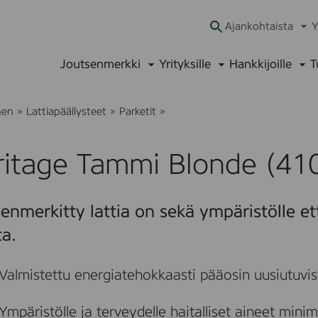
Ajankohtaista
Y
Ava
alav
Joutsenmerkki
Yrityksille
Hankkijoille
T
Avaa
Avaa
Ava
alavalikko
alavalikko
alav
H
nen
»
Lattiapäällysteet
»
Parketit
»
e
r
i
ritage Tammi Blonde (41
t
a
g
e
enmerkitty lattia on sekä ympäristölle et
T
a
ta.
m
m
i
Valmistettu energiatehokkaasti pääosin uusiutuvis
B
l
o
Ympäristölle ja terveydelle haitalliset aineet mini
n