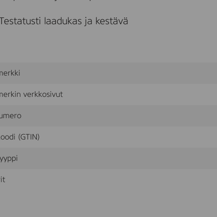
d
e
Testatusti laadukas ja kestävä
(
4
1
0
0
7
merkki
0
1
3
erkin verkkosivut
)
umero
oodi (GTIN)
yyppi
it