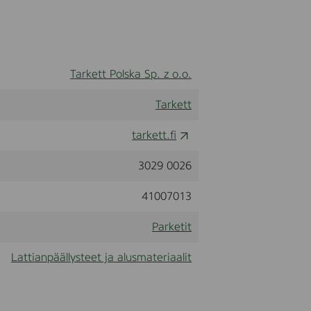
Tarkett Polska Sp. z o.o.
Tarkett
tarkett.fi
3029 0026
41007013
Parketit
Lattianpäällysteet ja alusmateriaalit