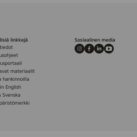
isiä linkkejä
Sosiaalinen media
tiedot
Instagram
Facebook
LinkedIn
Youtube
usohjeet
sportaali
avat materiaalit
a hankinnoilla
 in English
å Svenska
äristömerkki