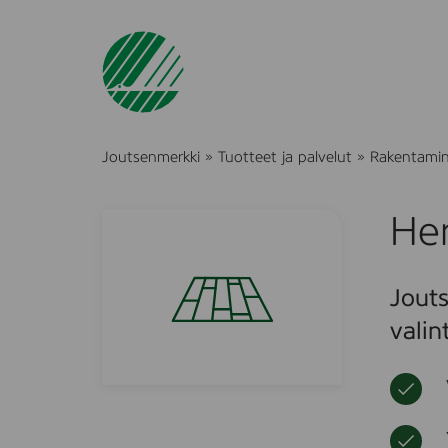
Joutsenmerkki
»
Tuotteet ja palvelut
»
Rakentami
He
Jouts
valin