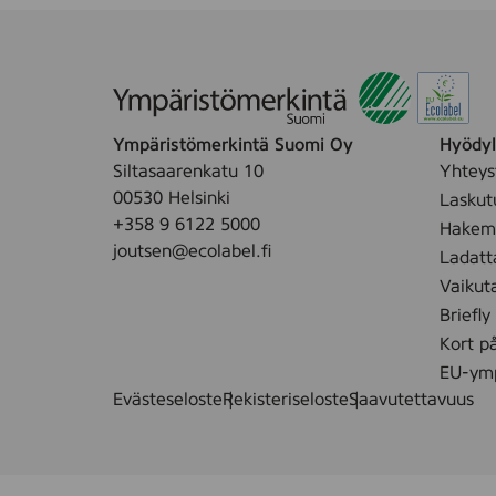
Ympäristömerkintä Suomi Oy
Hyödyll
Siltasaarenkatu 10
Yhteys
00530 Helsinki
Laskut
+358 9 6122 5000
Hakemu
joutsen@ecolabel.fi
Ladatt
Vaikut
Briefly
Kort p
EU-ymp
Evästeseloste
Rekisteriseloste
Saavutettavuus