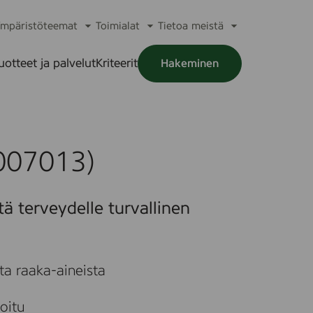
mpäristöteemat
Toimialat
Tietoa meistä
a
Avaa
Avaa
Avaa
alikko
alavalikko
alavalikko
alavalikko
uotteet ja palvelut
Kriteerit
Hakeminen
a
alikko
007013)
tä terveydelle turvallinen
ta raaka-aineista
moitu