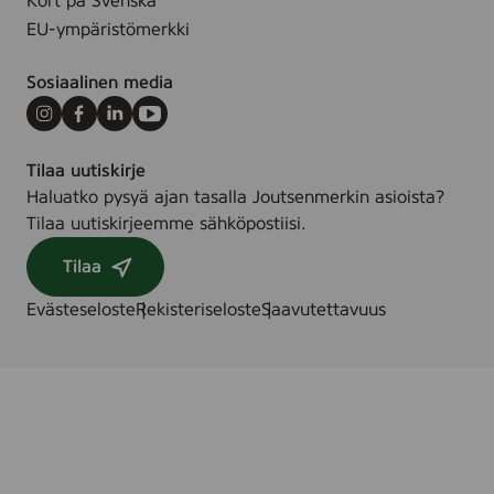
Kort på Svenska
EU-ympäristömerkki
Sosiaalinen media
Instagram
Facebook
LinkedIn
Youtube
Tilaa uutiskirje
Haluatko pysyä ajan tasalla Joutsenmerkin asioista?
Tilaa uutiskirjeemme sähköpostiisi.
Tilaa
Evästeseloste
Rekisteriseloste
Saavutettavuus