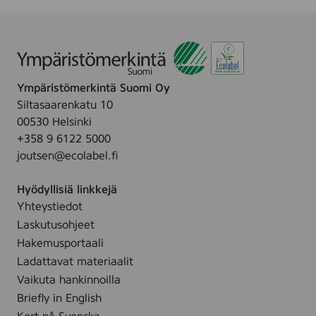
a
o
p
i
e
t
r
u
i
4
Ympäristömerkintä Suomi Oy
k
r
Siltasaarenkatu 10
u
l
00530 Helsinki
v
+358 9 6122 5000
i
joutsen@ecolabel.fi
o
i
Hyödyllisiä linkkejä
t
Yhteystiedot
u
8
Laskutusohjeet
r
Hakemusportaali
l
Ladattavat materiaalit
Vaikuta hankinnoilla
Briefly in English