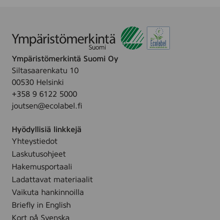
Ympäristömerkintä Suomi Oy
Siltasaarenkatu 10
00530 Helsinki
+358 9 6122 5000
joutsen@ecolabel.fi
Hyödyllisiä linkkejä
Yhteystiedot
Laskutusohjeet
Hakemusportaali
Ladattavat materiaalit
Vaikuta hankinnoilla
Briefly in English
Kort på Svenska