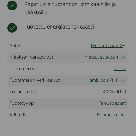
Rajoituksia tuotannon kemikaaleille ja
l
t
t
(
,
päästöille
B
n
O
e
2
Tuotettu energiatehokkaasti
n
4
ä
0
l
)
Yritys
Metsä Tissue Oyj
i
i
Yrityksen verkkosivut
metsatissue.com
n
a
Tuotemerkki
Lambi
t
Tuotemerkin verkkosivut
lambi.com/fi-FI
Lupanumero
4005 0009
Tuotetyyppi
Talouspaperit
Kriteerit
Pehmopaperit