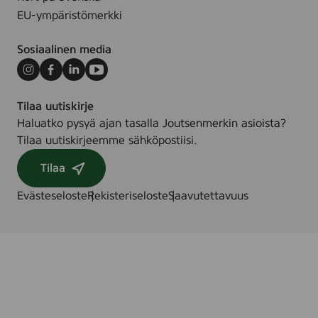
EU-ympäristömerkki
Sosiaalinen media
Instagram
Facebook
LinkedIn
Youtube
Tilaa uutiskirje
Haluatko pysyä ajan tasalla Joutsenmerkin asioista?
Tilaa uutiskirjeemme sähköpostiisi.
Tilaa
Evästeseloste
Rekisteriseloste
Saavutettavuus