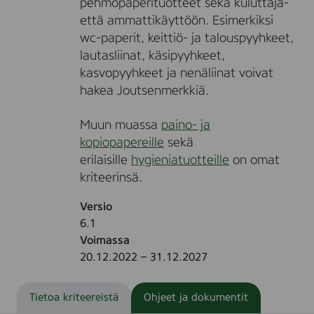
pehmopaperituotteet sekä kuluttaja-
että ammattikäyttöön. Esimerkiksi
wc-paperit, keittiö- ja talouspyyhkeet,
lautasliinat, käsipyyhkeet,
kasvopyyhkeet ja nenäliinat voivat
hakea Joutsenmerkkiä.
Muun muassa
paino- ja
kopiopapereille
sekä
erilaisille
hygieniatuotteille
on omat
kriteerinsä.
Versio
6.1
Voimassa
20.12.2022 – 31.12.2027
Tietoa kriteereistä
Ohjeet ja dokumentit