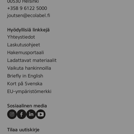
00530 Helsinki
+358 9 6122 5000
joutsen@ecolabel.fi
Hyödyllisiä linkkejä
Yhteystiedot
Laskutusohjeet
Hakemusportaali
Ladattavat materiaalit
Vaikuta hankinnoilla
Briefly in English
Kort på Svenska
EU-ympäristömerkki
Sosiaalinen media
Instagram
Facebook
LinkedIn
Youtube
Tilaa uutiskirje