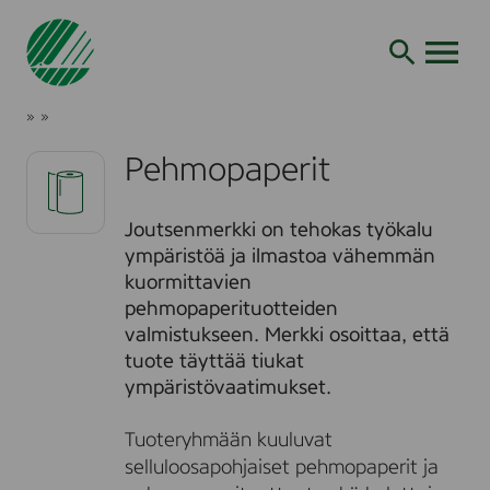
Siirry
hakuun
AVAA VALI
P
J
»
»
e
o
K
h
u
r
Pehmopaperit
m
t
i
o
s
t
p
e
e
Joutsenmerkki on tehokas työkalu
a
n
e
p
ympäristöä ja ilmastoa vähemmän
m
r
e
kuormittavien
e
r
i
pehmopaperituotteiden
i
r
t
t
k
valmistukseen. Merkki osoittaa, että
k
tuote täyttää tiukat
i
ympäristövaatimukset.
Tuoteryhmään kuuluvat
selluloosapohjaiset pehmopaperit ja