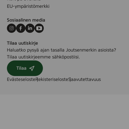
EU-ympäristömerkki
Sosiaalinen media
Instagram
Facebook
LinkedIn
Youtube
Tilaa uutiskirje
Haluatko pysyä ajan tasalla Joutsenmerkin asioista?
Tilaa uutiskirjeemme sähköpostiisi.
Tilaa
Evästeseloste
Rekisteriseloste
Saavutettavuus