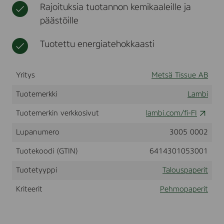
Rajoituksia tuotannon kemikaaleille ja
d
t
t
p
,
päästöille
a
n
p
e
e
Tuotettu energiatehokkaasti
n
r
ä
l
Yritys
Metsä Tissue AB
i
i
Tuotemerkki
Lambi
n
a
Tuotemerkin verkkosivut
lambi.com/fi-FI
t
Lupanumero
3005 0002
Tuotekoodi (GTIN)
6414301053001
Tuotetyyppi
Talouspaperit
Kriteerit
Pehmopaperit