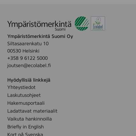
Ympäristömerkintä Suomi Oy
Siltasaarenkatu 10
00530 Helsinki
+358 9 6122 5000
joutsen@ecolabel.fi
Hyödyllisiä linkkejä
Yhteystiedot
Laskutusohjeet
Hakemusportaali
Ladattavat materiaalit
Vaikuta hankinnoilla
Briefly in English
Kort på Svenska