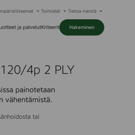
mpäristöteemat
Toimialat
Tietoa meistä
a
Avaa
Avaa
Avaa
alikko
alavalikko
alavalikko
alavalikko
uotteet ja palvelut
Kriteerit
Hakeminen
a
alikko
 120/4p 2 PLY
issa painotetaan
en vähentämistä.
änhoidosta tai