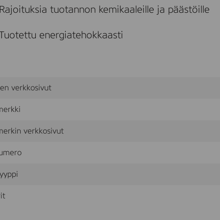
T
Rajoituksia tuotannon kemikaaleille ja päästöille
o
w
e
Tuotettu energiatehokkaasti
l
1
2
0
/
4
sen verkkosivut
p
2
merkki
P
L
Y
erkin verkkosivut
umero
yyppi
it