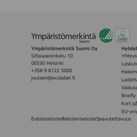
Ympäristömerkintä Suomi Oy
Hyödyll
Siltasaarenkatu 10
Yhteys
00530 Helsinki
Laskut
+358 9 6122 5000
Hakemu
joutsen@ecolabel.fi
Ladatt
Vaikut
Briefly
Kort p
EU-ymp
Evästeseloste
Rekisteriseloste
Saavutettavuus