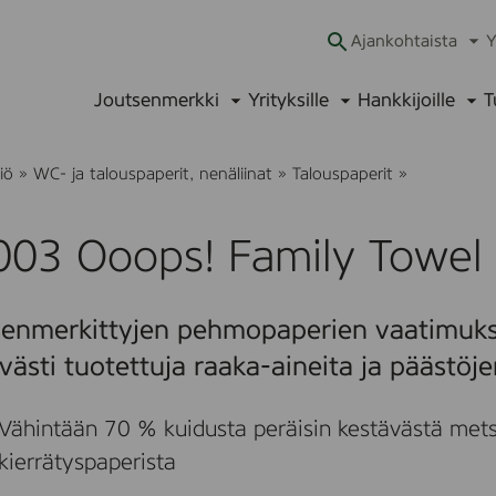
Ajankohtaista
Y
Ava
alav
Joutsenmerkki
Yrityksille
Hankkijoille
T
Avaa
Avaa
Ava
alavalikko
alavalikko
alav
7
iö
»
WC- ja talouspaperit, nenäliinat
»
Talouspaperit
»
3
0
0
003 Ooops! Family Towel
3
O
o
o
senmerkittyjen pehmopaperien vaatimuks
p
s
västi tuotettuja raaka-aineita ja päästöj
!
F
a
Vähintään 70 % kuidusta peräisin kestävästä mets
m
i
kierrätyspaperista
l
y