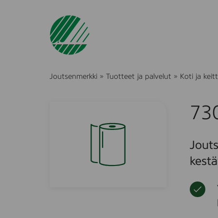
Joutsenmerkki
»
Tuotteet ja palvelut
»
Koti ja keitt
73
Jout
kestä