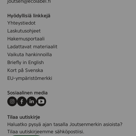
joutsen@ecolabel.fi
a
s
Hyödyllisiä linkkejä
e
Yhteystiedot
n
Laskutusohjeet
Hakemusportaali
Ladattavat materiaalit
Vaikuta hankinnoilla
Briefly in English
Kort på Svenska
EU-ympäristömerkki
Sosiaalinen media
Instagram
Facebook
LinkedIn
Youtube
Tilaa uutiskirje
Haluatko pysyä ajan tasalla Joutsenmerkin asioista?
Tilaa uutiskirjeemme sähköpostiisi.