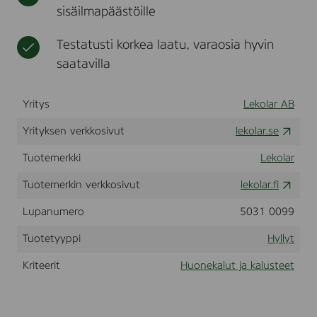
3
sisäilmapäästöille
t
t
e
,
u
k
v
s
a
Testatusti korkea laatu, varaosia hyvin
a
l
s
saatavilla
u
e
t
n
Yritys
Lekolar AB
Yrityksen verkkosivut
lekolar.se
Tuotemerkki
Lekolar
Tuotemerkin verkkosivut
lekolar.fi
Lupanumero
5031 0099
Tuotetyyppi
Hyllyt
Kriteerit
Huonekalut ja kalusteet