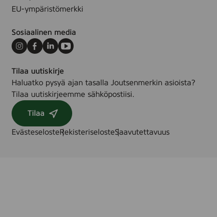
EU-ympäristömerkki
Sosiaalinen media
Instagram
Facebook
LinkedIn
Youtube
Tilaa uutiskirje
Haluatko pysyä ajan tasalla Joutsenmerkin asioista?
Tilaa uutiskirjeemme sähköpostiisi.
Tilaa
Evästeseloste
Rekisteriseloste
Saavutettavuus