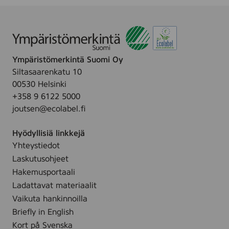
Ympäristömerkintä Suomi Oy
Siltasaarenkatu 10
00530 Helsinki
+358 9 6122 5000
joutsen@ecolabel.fi
Hyödyllisiä linkkejä
Yhteystiedot
Laskutusohjeet
Hakemusportaali
Ladattavat materiaalit
Vaikuta hankinnoilla
Briefly in English
Kort på Svenska