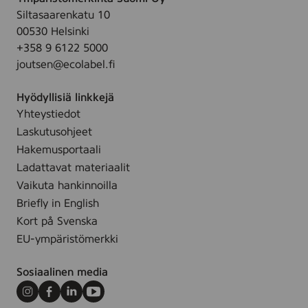
l
Siltasaarenkatu 10
i
00530 Helsinki
t
+358 9 6122 5000
s
joutsen@ecolabel.fi
a
r
Hyödyllisiä linkkejä
Yhteystiedot
Laskutusohjeet
Hakemusportaali
Ladattavat materiaalit
Vaikuta hankinnoilla
Briefly in English
Kort på Svenska
EU-ympäristömerkki
Sosiaalinen media
Instagram
Facebook
LinkedIn
Youtube