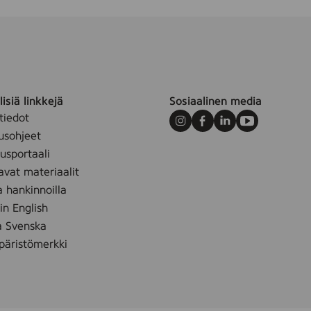
u
r
T
a
m
m
isiä linkkejä
Sosiaalinen media
i
tiedot
Instagram
Facebook
LinkedIn
Youtube
usohjeet
sportaali
avat materiaalit
a hankinnoilla
 in English
å Svenska
äristömerkki