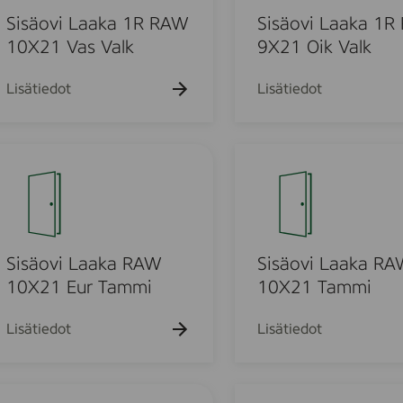
o
V
o
v
Sisäovi Laaka 1R RAW
Sisäovi Laaka 1
a
r
i
10X21 Vas Valk
9X21 Oik Valk
s
f
L
r
a
Lisätiedot
Lisätiedot
a
a
m
k
e
a
S
(
1
i
s
R
s
n
R
ä
a
A
o
p
W
v
Sisäovi Laaka RAW
Sisäovi Laaka R
-
9
i
10X21 Eur Tammi
10X21 Tammi
i
X
L
n
2
a
Lisätiedot
Lisätiedot
)
1
a
O
k
i
a
S