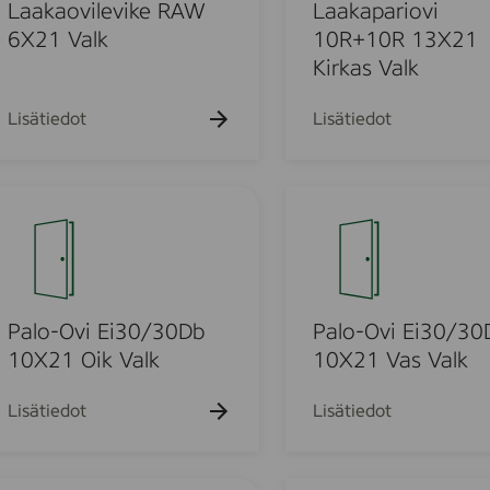
k
k
p
Laakaovilevike RAW
Laakapariovi
u
u
a
6X21 Valk
10R+10R 13X21
e
e
r
Kirkas Valk
h
h
t
t
i
o
o
o
Lisätiedot
Lisätiedot
v
i
u
1
P
0
a
R
l
+
o
o
1
-
0
O
Palo-Ovi Ei30/30Db
Palo-Ovi Ei30/30
u
R
v
10X21 Oik Valk
10X21 Vas Valk
1
i
o
3
E
Lisätiedot
Lisätiedot
X
i
d
2
3
1
0
P