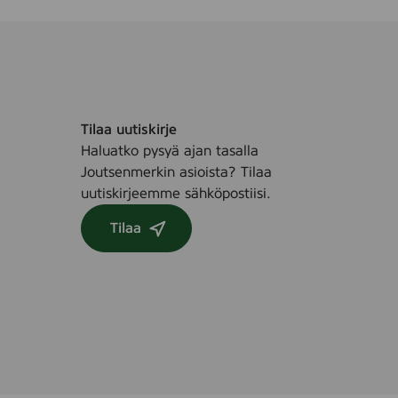
i
a
v
u
m
m
i
Tilaa uutiskirje
Haluatko pysyä ajan tasalla
Joutsenmerkin asioista? Tilaa
uutiskirjeemme sähköpostiisi.
Tilaa