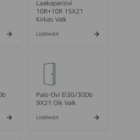
p
Laakapariovi
a
10R+10R 15X21
r
Kirkas Valk
i
o
Lisätiedot
v
i
1
P
0
a
R
l
+
o
1
-
0
O
Db
Palo-Ovi Ei30/30Db
R
v
9X21 Oik Valk
1
i
5
E
Lisätiedot
X
i
2
3
1
0
P