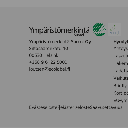
0
M
R
e
m
o
Ympäristömerkintä Suomi Oy
Hyödyll
n
Siltasaarenkatu 10
Yhteys
t
00530 Helsinki
Laskut
t
+358 9 6122 5000
Hakemu
i
joutsen@ecolabel.fi
Ladatt
k
Vaikut
o
Briefly
k
Kort p
EU-ymp
Evästeseloste
Rekisteriseloste
Saavutettavuus