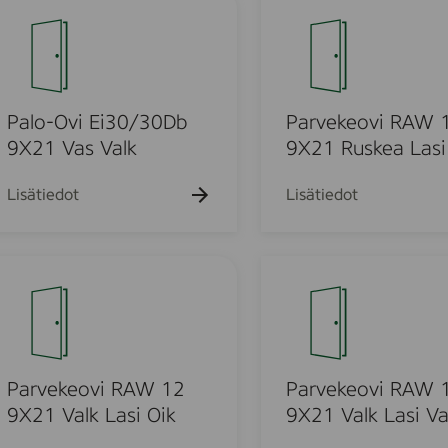
K
/
a
i
3
r
r
0
v
k
D
e
a
b
k
Palo-Ovi Ei30/30Db
Parvekeovi RAW 
s
1
e
9X21 Vas Valk
9X21 Ruskea Lasi
V
0
o
a
m
X
v
Lisätiedot
Lisätiedot
l
2
i
k
1
R
V
A
P
a
W
a
s
1
r
V
2
v
a
9
e
l
X
k
Parvekeovi RAW 12
Parvekeovi RAW 
k
2
e
9X21 Valk Lasi Oik
9X21 Valk Lasi V
1
o