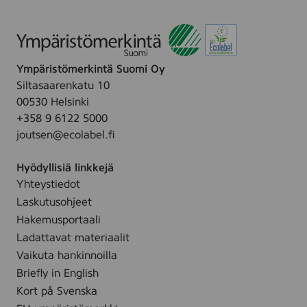
S
,
t
3
r
0
o
m
Ympäristömerkintä Suomi Oy
n
l
Siltasaarenkatu 10
g
00530 Helsinki
,
+358 9 6122 5000
3
joutsen@ecolabel.fi
0
m
Hyödyllisiä linkkejä
l
Yhteystiedot
Laskutusohjeet
Hakemusportaali
Ladattavat materiaalit
Vaikuta hankinnoilla
Briefly in English
Kort på Svenska