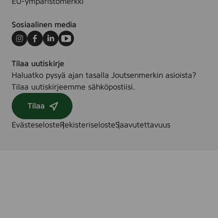
EU-ympäristömerkki
Sosiaalinen media
Instagram
Facebook
LinkedIn
Youtube
Tilaa uutiskirje
Haluatko pysyä ajan tasalla Joutsenmerkin asioista?
Tilaa uutiskirjeemme sähköpostiisi.
Tilaa
Evästeseloste
Rekisteriseloste
Saavutettavuus