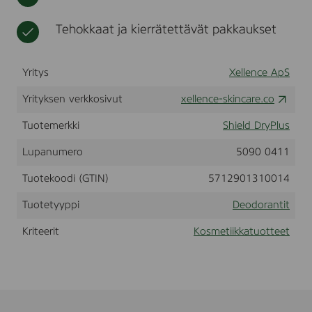
l
t
i
,
k
Tehokkaat ja kierrätettävät pakkaukset
3
k
0
a
m
Yritys
Xellence ApS
l
Yrityksen verkkosivut
xellence-skincare.co
Tuotemerkki
Shield DryPlus
Lupanumero
5090 0411
Tuotekoodi (GTIN)
5712901310014
Tuotetyyppi
Deodorantit
Kriteerit
Kosmetiikkatuotteet