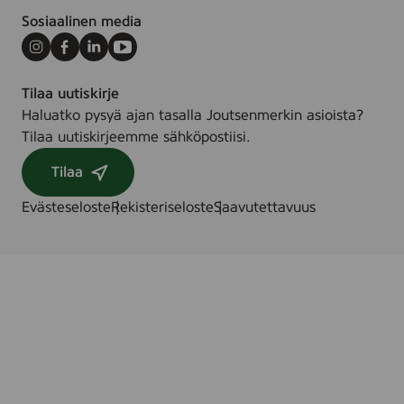
Sosiaalinen media
Instagram
Facebook
LinkedIn
Youtube
Tilaa uutiskirje
Haluatko pysyä ajan tasalla Joutsenmerkin asioista?
Tilaa uutiskirjeemme sähköpostiisi.
Tilaa
Evästeseloste
Rekisteriseloste
Saavutettavuus