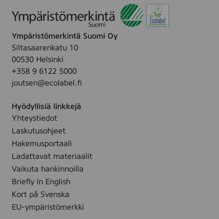
Ympäristömerkintä Suomi Oy
Siltasaarenkatu 10
00530 Helsinki
+358 9 6122 5000
joutsen@ecolabel.fi
Hyödyllisiä linkkejä
Yhteystiedot
Laskutusohjeet
Hakemusportaali
Ladattavat materiaalit
Vaikuta hankinnoilla
Briefly in English
Kort på Svenska
EU-ympäristömerkki