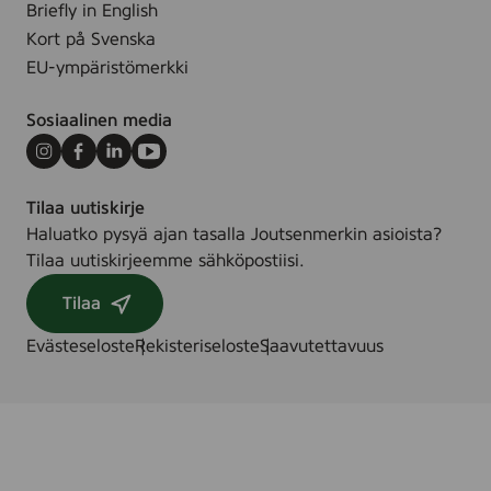
Briefly in English
Kort på Svenska
EU-ympäristömerkki
Sosiaalinen media
Instagram
Facebook
LinkedIn
Youtube
Tilaa uutiskirje
Haluatko pysyä ajan tasalla Joutsenmerkin asioista?
Tilaa uutiskirjeemme sähköpostiisi.
Tilaa
Evästeseloste
Rekisteriseloste
Saavutettavuus