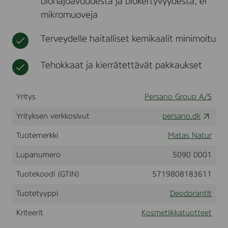
biohajoavuudesta ja biokertyvyydestä, ei
G
t
i
mikromuoveja
o
k
j
k
i
Terveydelle haitalliset kemikaalit minimoitu
a
B
e
r
Tehokkaat ja kierrätettävät pakkaukset
r
y
+
Yritys
Persano Group A/S
A
l
Yrityksen verkkosivut
persano.dk
o
e
Tuotemerkki
Matas Natur
V
e
r
Lupanumero
5090 0001
a
A
Tuotekoodi (GTIN)
5719808183611
n
t
Tuotetyyppi
Deodorantit
i
p
Kriteerit
Kosmetiikkatuotteet
e
r