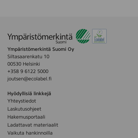
s
p
i
r
a
n
t
D
Ympäristömerkintä Suomi Oy
e
o
Siltasaarenkatu 10
R
00530 Helsinki
o
+358 9 6122 5000
l
l
joutsen@ecolabel.fi
-
O
Hyödyllisiä linkkejä
n
,
Yhteystiedot
5
Laskutusohjeet
0
m
Hakemusportaali
l
Ladattavat materiaalit
Vaikuta hankinnoilla