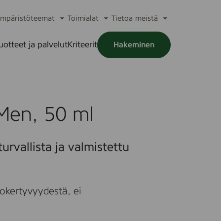
mpäristöteemat
Toimialat
Tietoa meistä
a
Avaa
Avaa
Avaa
alikko
alavalikko
alavalikko
alavalikko
uotteet ja palvelut
Kriteerit
Hakeminen
a
alikko
 Men, 50 ml
urvallista ja valmistettu
okertyvyydestä, ei