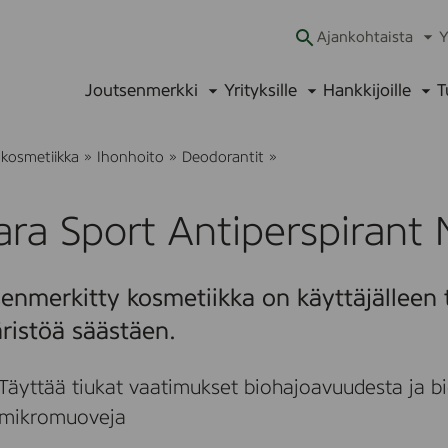
Ajankohtaista
Y
Ava
alav
Joutsenmerkki
Yrityksille
Hankkijoille
T
Avaa
Avaa
Ava
alavalikko
alavalikko
alav
P
 kosmetiikka
»
Ihonhoito
»
Deodorantit
»
i
s
a
ara Sport Antiperspirant
r
a
S
p
enmerkitty kosmetiikka on käyttäjälleen t
o
r
ristöä säästäen.
t
A
n
Täyttää tiukat vaatimukset biohajoavuudesta ja bi
t
i
mikromuoveja
p
e