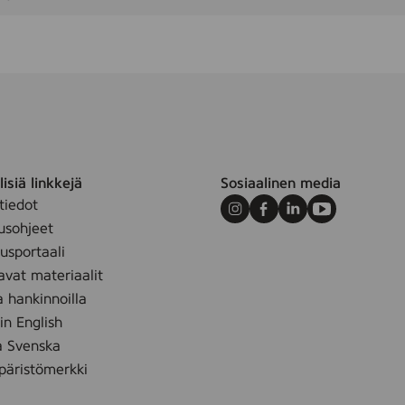
isiä linkkejä
Sosiaalinen media
tiedot
Instagram
Facebook
LinkedIn
Youtube
usohjeet
sportaali
avat materiaalit
a hankinnoilla
 in English
å Svenska
äristömerkki