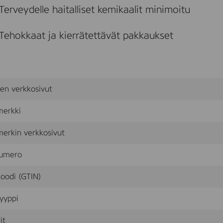
r
Terveydelle haitalliset kemikaalit minimoitu
s
p
i
Tehokkaat ja kierrätettävät pakkaukset
r
a
n
t
M
e
sen verkkosivut
n
,
merkki
5
0
m
erkin verkkosivut
l
umero
oodi (GTIN)
yyppi
it