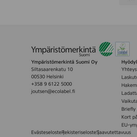
Ympäristömerkintä Suomi Oy
Hyödyll
Siltasaarenkatu 10
Yhteys
00530 Helsinki
Laskut
+358 9 6122 5000
Hakemu
joutsen@ecolabel.fi
Ladatt
Vaikut
Briefly
Kort p
EU-ymp
Evästeseloste
Rekisteriseloste
Saavutettavuus