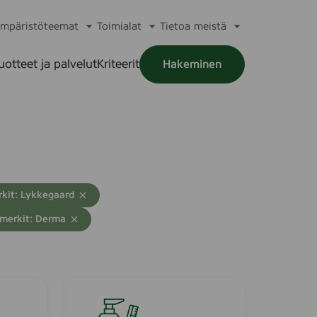
mpäristöteemat
Toimialat
Tietoa meistä
a
Avaa
Avaa
Avaa
alikko
alavalikko
alavalikko
alavalikko
uotteet ja palvelut
Kriteerit
Hakeminen
a
alikko
kit: Lykkegaard
merkit: Derma
D
e