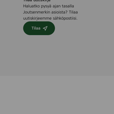
0
Haluatko pysyä ajan tasalla
m
Joutsenmerkin asioista? Tilaa
l
uutiskirjeemme sähköpostiisi.
-
Tilaa
2
6
0
0
1
0
1
5