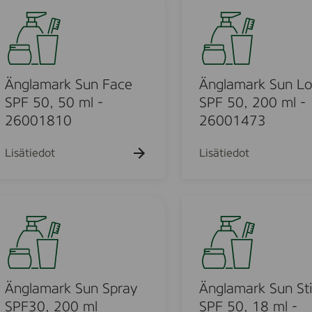
2
8
r
n
0
m
s
g
1
l
u
l
-
n
a
2
,
m
Änglamark Sun Face
Änglamark Sun Lo
0
2
a
SPF 50, 50 ml -
SPF 50, 200 ml -
0
0
r
26001810
26001473
0
0
k
2
m
S
Lisätiedot
Lisätiedot
0
l
u
9
n
2
L
Ä
o
n
t
g
i
l
o
a
n
m
Änglamark Sun Spray
Änglamark Sun St
S
a
SPF30, 200 ml
SPF 50, 18 ml -