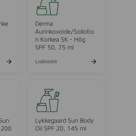
r
m
a
A
hke
Derma
u
Aurinkovoide/Sollotio
r
n Korkea SK - Hög
i
SPF 50, 75 ml
n
k
Lisätiedot
o
v
o
L
i
y
d
k
e
k
/
e
S
g
 Sun
Lykkegaard Sun Body
o
a
 200
Oil SPF 20, 145 ml
l
a