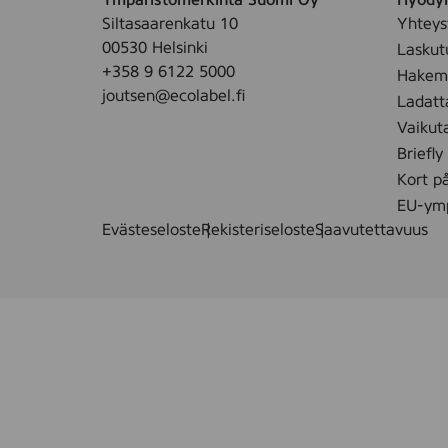
m
Siltasaarenkatu 10
Yhteys
l
00530 Helsinki
Laskut
+358 9 6122 5000
Hakemu
joutsen@ecolabel.fi
Ladatt
Vaikut
Briefly
Kort p
EU-ymp
Evästeseloste
Rekisteriseloste
Saavutettavuus