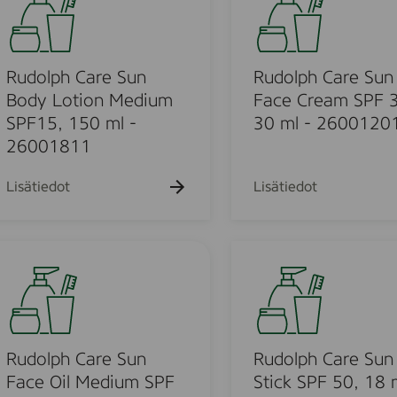
g
B
d
C
a
o
r
l
l
e
m
p
Rudolph Care Sun
Rudolph Care Sun
a
S
h
Body Lotion Medium
Face Cream SPF 
m
P
C
SPF15, 150 ml -
30 ml - 2600120
,
F
a
26001811
2
5
r
0
0
e
Lisätiedot
Lisätiedot
0
,
S
m
1
u
l
4
n
R
5
F
u
m
a
d
l
c
o
-
e
l
2
C
p
Rudolph Care Sun
Rudolph Care Sun
0
r
h
Face Oil Medium SPF
Stick SPF 50, 18 
0
e