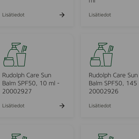
ml
3
r
0
d
Lisätiedot
Lisätiedot
,
A
1
f
5
t
R
0
e
u
m
r
d
l
m
S
o
u
l
n
p
Rudolph Care Sun
Rudolph Care Sun
H
h
Balm SPF50, 10 ml -
Balm SPF50, 145 
y
C
20002927
20002926
d
a
r
r
Lisätiedot
Lisätiedot
a
e
t
S
i
u
R
n
n
u