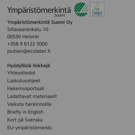
Ympäristömerkintä Suomi Oy
Siltasaarenkatu 10
00530 Helsinki
+358 9 6122 5000
joutsen@ecolabel.fi
Hyödyllisiä linkkejä
Yhteystiedot
Laskutusohjeet
Hakemusportaali
Ladattavat materiaalit
Vaikuta hankinnoilla
Briefly in English
Kort på Svenska
EU-ympäristömerkki