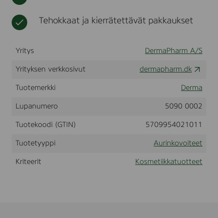
F
t
i
,
k
Tehokkaat ja kierrätettävät pakkaukset
1
k
5
a
0
Yritys
DermaPharm A/S
m
l
Yrityksen verkkosivut
dermapharm.dk
Tuotemerkki
Derma
Lupanumero
5090 0002
Tuotekoodi (GTIN)
5709954021011
Tuotetyyppi
Aurinkovoiteet
Kriteerit
Kosmetiikkatuotteet