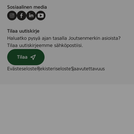
Sosiaalinen media
Instagram
Facebook
LinkedIn
Youtube
Tilaa uutiskirje
Haluatko pysyä ajan tasalla Joutsenmerkin asioista?
Tilaa uutiskirjeemme sähköpostiisi.
Tilaa
Evästeseloste
Rekisteriseloste
Saavutettavuus