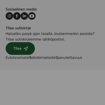
Sosiaalinen media
Instagram
Facebook
LinkedIn
Youtube
Tilaa uutiskirje
Haluatko pysyä ajan tasalla Joutsenmerkin asioista?
Tilaa uutiskirjeemme sähköpostiisi.
Tilaa
Evästeseloste
Rekisteriseloste
Saavutettavuus