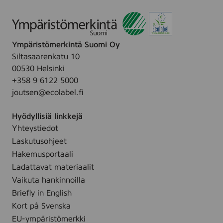
Ympäristömerkintä Suomi Oy
Siltasaarenkatu 10
00530 Helsinki
+358 9 6122 5000
joutsen@ecolabel.fi
Hyödyllisiä linkkejä
Yhteystiedot
Laskutusohjeet
Hakemusportaali
Ladattavat materiaalit
Vaikuta hankinnoilla
Briefly in English
Kort på Svenska
EU-ympäristömerkki