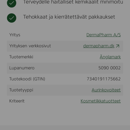
Terveydelle haitalliset kemikaalit minimoitu
e
t
i
S
k
P
Tehokkaat ja kierrätettävät pakkaukset
k
F
a
5
0
Yritys
DermaPharm A/S
,
5
Yrityksen verkkosivut
dermapharm.dk
0
m
l
Tuotemerkki
Änglamark
-
2
Lupanumero
5090 0002
0
0
Tuotekoodi (GTIN)
7340191175662
0
2
Tuotetyyppi
Aurinkovoiteet
4
0
Kriteerit
Kosmetiikkatuotteet
9