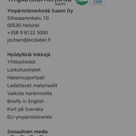
Ympäristömerkintä Suomi Oy
Siltasaarenkatu 10
00530 Helsinki
+358 9 6122 5000
joutsen@ecolabel.fi
Hyödyllisiä linkkejä
Yhteystiedot
Laskutusohjeet
Hakemusportaali
Ladattavat materiaalit
Vaikuta hankinnoilla
Briefly in English
Kort på Svenska
EU-ympäristömerkki
Sosiaalinen media