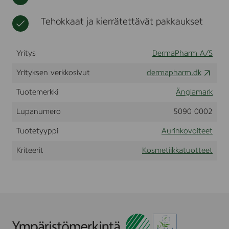
0
t
i
m
k
Tehokkaat ja kierrätettävät pakkaukset
l
k
a
Yritys
DermaPharm A/S
Yrityksen verkkosivut
dermapharm.dk
Tuotemerkki
Änglamark
Lupanumero
5090 0002
Tuotetyyppi
Aurinkovoiteet
Kriteerit
Kosmetiikkatuotteet