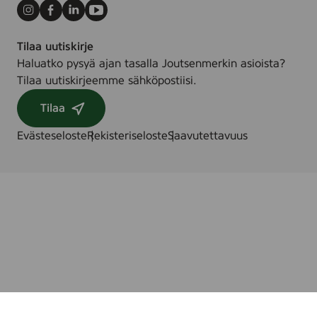
Instagram
Facebook
LinkedIn
Youtube
Tilaa uutiskirje
Haluatko pysyä ajan tasalla Joutsenmerkin asioista?
Tilaa uutiskirjeemme sähköpostiisi.
Tilaa
Evästeseloste
Rekisteriseloste
Saavutettavuus