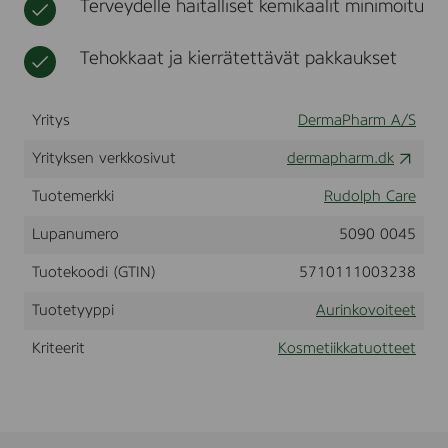
Terveydelle haitalliset kemikaalit minimoitu
e
t
i
a
k
m
Tehokkaat ja kierrätettävät pakkaukset
k
S
a
P
F
Yritys
DermaPharm A/S
3
0
Yrityksen verkkosivut
dermapharm.dk
,
3
0
Tuotemerkki
Rudolph Care
m
l
Lupanumero
5090 0045
-
2
Tuotekoodi (GTIN)
5710111003238
6
0
Tuotetyyppi
Aurinkovoiteet
0
1
Kriteerit
Kosmetiikkatuotteet
2
0
1