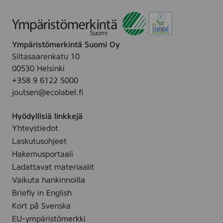
Ympäristömerkintä Suomi Oy
Siltasaarenkatu 10
00530 Helsinki
+358 9 6122 5000
joutsen@ecolabel.fi
Hyödyllisiä linkkejä
Yhteystiedot
Laskutusohjeet
Hakemusportaali
Ladattavat materiaalit
Vaikuta hankinnoilla
Briefly in English
Kort på Svenska
EU-ympäristömerkki