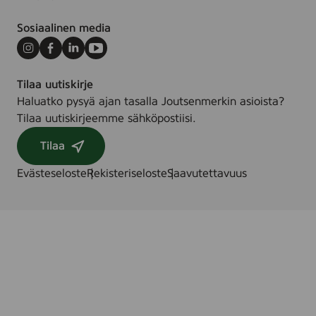
Sosiaalinen media
Instagram
Facebook
LinkedIn
Youtube
Tilaa uutiskirje
Haluatko pysyä ajan tasalla Joutsenmerkin asioista?
Tilaa uutiskirjeemme sähköpostiisi.
Tilaa
Evästeseloste
Rekisteriseloste
Saavutettavuus