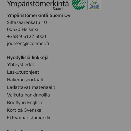
Ympäristömerkintä Suomi Oy
Siltasaarenkatu 10
00530 Helsinki
+358 9 6122 5000
joutsen@ecolabel.fi
Hyödyllisiä linkkejä
Yhteystiedot
Laskutusohjeet
Hakemusportaali
Ladattavat materiaalit
Vaikuta hankinnoilla
Briefly in English
Kort på Svenska
EU-ympäristömerkki