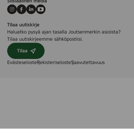
Sosiaalinen media
Instagram
Facebook
LinkedIn
Youtube
Tilaa uutiskirje
Haluatko pysyä ajan tasalla Joutsenmerkin asioista?
Tilaa uutiskirjeemme sähköpostiisi.
Tilaa
Evästeseloste
Rekisteriseloste
Saavutettavuus