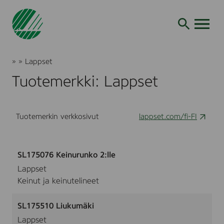
Siirry
hakuun
AVAA VALI
Joutsenmerkki
»
»
Lappset
Tuotteet
Tuotemerkki: Lappset
ja
palvelut
Tuotemerkin verkkosivut
lappset.com/fi-FI
SL175076 Keinurunko 2:lle
Lappset
Keinut ja keinutelineet
SL175510 Liukumäki
Lappset