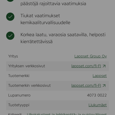
päästöjä rajoittavia vaatimuksia
t
i
k
k
Tiukat vaatimukset
i
kemikaaliturvallisuudelle
k
e
Korkea laatu, varaosia saatavilla, helposti
n
t
kierrätettävissä
t
ä
v
Yritys
Lappset Group Oy
ä
Yrityksen verkkosivut
lappset.com/fi-FI
l
i
Tuotemerkki
Lappset
n
e
Tuotemerkin verkkosivut
lappset.com/fi-FI
e
t
Lupanumero
4073 0022
Tuotetyyppi
Liukumäet
Kriteerit
Ulkokalusteet ja leikkikenttä- ja puistovälineet