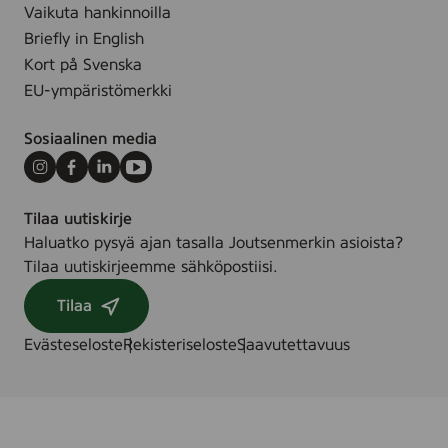
Vaikuta hankinnoilla
Briefly in English
Kort på Svenska
EU-ympäristömerkki
Sosiaalinen media
Instagram
Facebook
LinkedIn
Youtube
Tilaa uutiskirje
Haluatko pysyä ajan tasalla Joutsenmerkin asioista?
Tilaa uutiskirjeemme sähköpostiisi.
Tilaa
Evästeseloste
Rekisteriseloste
Saavutettavuus