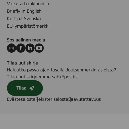
Vaikuta hankinnoilla
Briefly in English
Kort på Svenska
EU-ympäristömerkki
Sosiaalinen media
Instagram
Facebook
LinkedIn
Youtube
Tilaa uutiskirje
Haluatko pysyä ajan tasalla Joutsenmerkin asioista?
Tilaa uutiskirjeemme sähköpostiisi.
Tilaa
Evästeseloste
Rekisteriseloste
Saavutettavuus