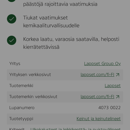
päästöjä rajoittavia vaatimuksia
l
t
i
n
l
k
e
e
k
e
Tiukat vaatimukset
i
t
kemikaaliturvallisuudelle
k
e
Korkea laatu, varaosia saatavilla, helposti
n
t
kierrätettävissä
t
ä
v
Yritys
Lappset Group Oy
ä
Yrityksen verkkosivut
lappset.com/fi-FI
l
i
Tuotemerkki
Lappset
n
e
Tuotemerkin verkkosivut
lappset.com/fi-FI
e
t
Lupanumero
4073 0022
Tuotetyyppi
Keinut ja keinutelineet
Kriteerit
Ulkokalusteet ja leikkikenttä- ja puistovälineet