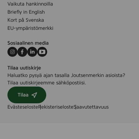
Vaikuta hankinnoilla
Briefly in English
Kort på Svenska
EU-ympäristömerkki
Sosiaalinen media
Instagram
Facebook
LinkedIn
Youtube
Tilaa uutiskirje
Haluatko pysyä ajan tasalla Joutsenmerkin asioista?
Tilaa uutiskirjeemme sähköpostiisi.
Tilaa
Evästeseloste
Rekisteriseloste
Saavutettavuus