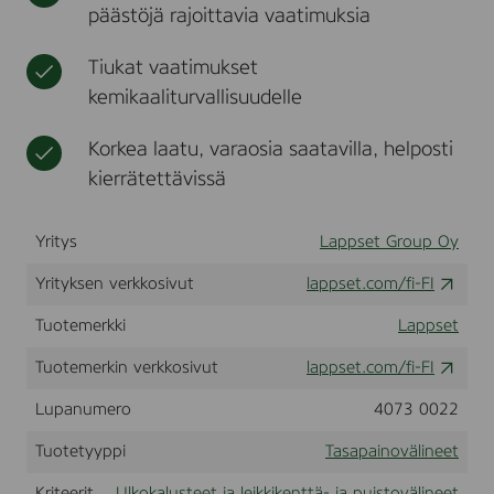
päästöjä rajoittavia vaatimuksia
t
i
k
k
Tiukat vaatimukset
i
kemikaaliturvallisuudelle
k
e
Korkea laatu, varaosia saatavilla, helposti
n
t
kierrätettävissä
t
ä
v
Yritys
Lappset Group Oy
ä
Yrityksen verkkosivut
lappset.com/fi-FI
l
i
Tuotemerkki
Lappset
n
e
Tuotemerkin verkkosivut
lappset.com/fi-FI
e
t
Lupanumero
4073 0022
Tuotetyyppi
Tasapainovälineet
Kriteerit
Ulkokalusteet ja leikkikenttä- ja puistovälineet