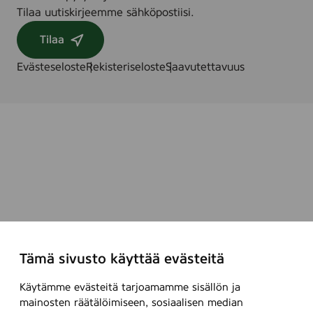
Tilaa uutiskirjeemme sähköpostiisi.
o
u
Tilaa
r
s
Evästeseloste
Rekisteriseloste
Saavutettavuus
Tämä sivusto käyttää evästeitä
Käytämme evästeitä tarjoamamme sisällön ja
mainosten räätälöimiseen, sosiaalisen median