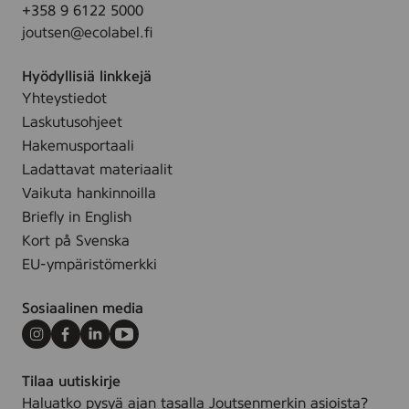
M
+358 9 6122 5000
k
e
joutsen@ecolabel.fi
e
d
r
i
Hyödyllisiä linkkejä
s
u
Yhteystiedot
2
m
Laskutusohjeet
-
1
5
Hakemusportaali
0
m
Ladattavat materiaalit
C
m
Vaikuta hankinnoilla
o
M
Briefly in English
l
e
Kort på Svenska
o
d
u
EU-ympäristömerkki
i
r
u
s
Sosiaalinen media
m
4
Instagram
Facebook
LinkedIn
Youtube
C
Tilaa uutiskirje
o
Haluatko pysyä ajan tasalla Joutsenmerkin asioista?
l