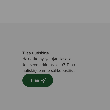
R
d
e
2
d
-
5
m
m
M
e
d
Tilaa uutiskirje
i
Haluatko pysyä ajan tasalla
u
Joutsenmerkin asioista? Tilaa
m
uutiskirjeemme sähköpostiisi.
,
Tilaa
B
l
a
c
k