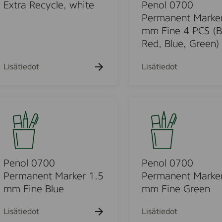
l
0
Extra Recycle, white
Penol 0700
o
7
Permanent Marker
w
0
mm Fine 4 PCS (B
0
Red, Blue, Green)
P
e
Lisätiedot
Lisätiedot
r
m
a
P
n
e
e
n
n
o
t
l
M
0
Penol 0700
Penol 0700
a
7
Permanent Marker 1.5
Permanent Marker
r
0
mm Fine Blue
mm Fine Green
k
0
e
P
Lisätiedot
Lisätiedot
r
e