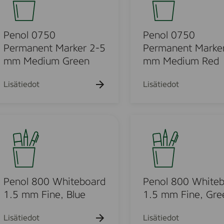
F
t
o
,
i
M
l
R
n
a
0
Penol 0750
Penol 0750
e
e
r
7
Permanent Marker 2-5
Permanent Marke
d
G
k
5
,
mm Medium Green
mm Medium Red
r
e
0
B
e
r
P
l
Lisätiedot
Lisätiedot
e
2
e
u
n
-
r
e
5
m
,
P
m
a
G
e
m
n
r
n
M
e
e
o
e
n
e
l
d
t
n
8
Penol 800 Whiteboard
Penol 800 White
i
M
)
0
1.5 mm Fine, Blue
1.5 mm Fine, Gre
u
a
0
m
r
W
Lisätiedot
Lisätiedot
B