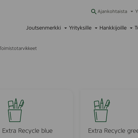
Ajankohtaista
Y
Ava
alav
Joutsenmerkki
Yrityksille
Hankkijoille
T
Avaa
Avaa
Ava
alavalikko
alavalikko
alav
Toimistotarvikkeet
E
x
t
r
a
R
Extra Recycle blue
Extra Recycle gre
e