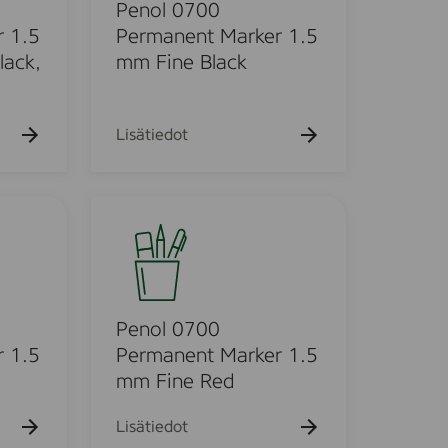
a
0
Penol 0700
c
7
 1.5
Permanent Marker 1.5
k
0
lack,
mm Fine Black
0
P
e
Lisätiedot
r
m
a
P
n
e
e
n
n
o
t
l
M
0
Penol 0700
a
7
 1.5
Permanent Marker 1.5
r
0
mm Fine Red
k
0
e
P
Lisätiedot
r
e