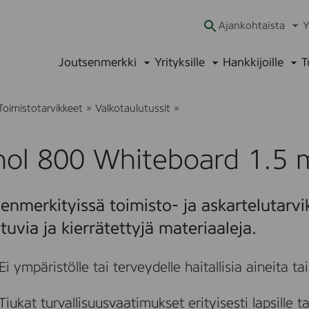
Ajankohtaista
Y
Ava
alav
Joutsenmerkki
Yrityksille
Hankkijoille
T
Avaa
Avaa
Ava
alavalikko
alavalikko
alav
P
Toimistotarvikkeet
»
Valkotaulutussit
»
e
n
o
nol 800 Whiteboard 1.5 
l
8
0
0
enmerkityissä toimisto- ja askartelutarvi
W
h
tuvia ja kierrätettyjä materiaaleja.
i
t
e
Ei ympäristölle tai terveydelle haitallisia aineita ta
b
o
a
Tiukat turvallisuusvaatimukset erityisesti lapsille tar
r