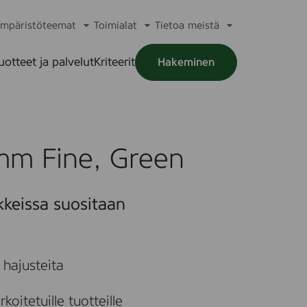
mpäristöteemat
Toimialat
Tietoa meistä
a
Avaa
Avaa
Avaa
alikko
alavalikko
alavalikko
alavalikko
uotteet ja palvelut
Kriteerit
Hakeminen
a
alikko
mm Fine, Green
kkeissa suositaan
i hajusteita
koitetuille tuotteille