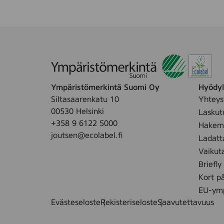
Ympäristömerkintä Suomi Oy
Hyödyll
Siltasaarenkatu 10
Yhteys
00530 Helsinki
Laskut
+358 9 6122 5000
Hakemu
joutsen@ecolabel.fi
Ladatt
Vaikut
Briefly
Kort p
EU-ymp
Evästeseloste
Rekisteriseloste
Saavutettavuus