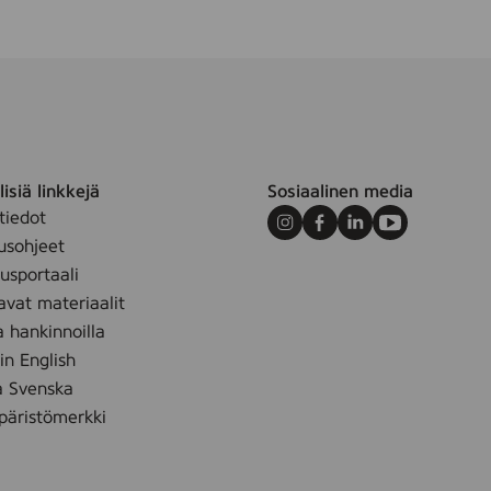
isiä linkkejä
Sosiaalinen media
tiedot
Instagram
Facebook
LinkedIn
Youtube
usohjeet
sportaali
avat materiaalit
a hankinnoilla
 in English
å Svenska
äristömerkki