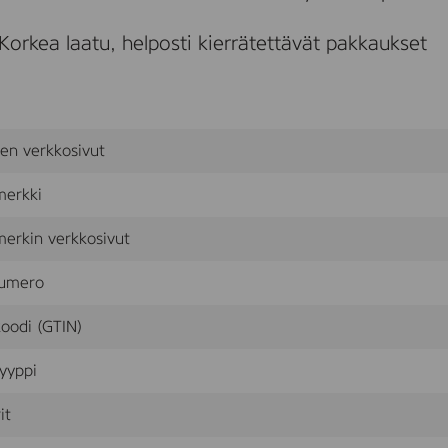
d
1
Korkea laatu, helposti kierrätettävät pakkaukset
.
5
m
m
F
i
sen verkkosivut
n
e
,
merkki
G
r
erkin verkkosivut
e
e
n
umero
oodi (GTIN)
yyppi
it