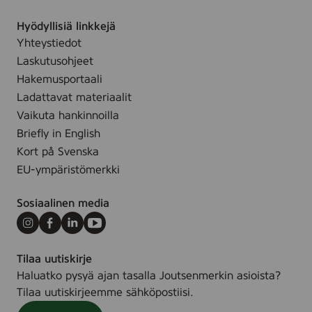
Hyödyllisiä linkkejä
Yhteystiedot
Laskutusohjeet
Hakemusportaali
Ladattavat materiaalit
Vaikuta hankinnoilla
Briefly in English
Kort på Svenska
EU-ympäristömerkki
Sosiaalinen media
Instagram
Facebook
LinkedIn
Youtube
Tilaa uutiskirje
Haluatko pysyä ajan tasalla Joutsenmerkin asioista?
Tilaa uutiskirjeemme sähköpostiisi.