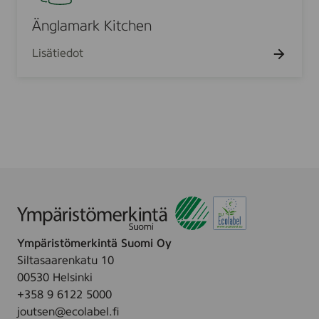
l
l
p
a
Änglamark Kitchen
a
m
p
Lisätiedot
a
e
r
r
k
i
K
k
i
u
t
v
c
i
h
o
e
i
n
t
u
Ympäristömerkintä Suomi Oy
4
Siltasaarenkatu 10
r
00530 Helsinki
l
+358 9 6122 5000
joutsen@ecolabel.fi