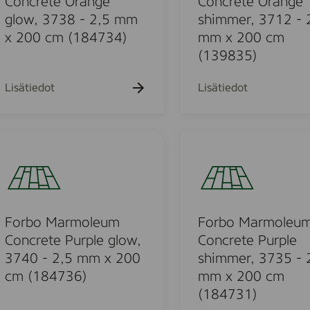
Concrete Orange
Concrete Orange
r
glow, 3738 - 2,5 mm
shimmer, 3712 - 
m
x 200 cm (184734)
mm x 200 cm
o
(139835)
l
e
u
Lisätiedot
Lisätiedot
u
m
C
F
o
o
o
n
r
c
b
r
o
e
M
Forbo Marmoleum
Forbo Marmoleu
t
a
Concrete Purple glow,
Concrete Purple
e
r
3740 - 2,5 mm x 200
shimmer, 3735 - 
O
m
cm (184736)
mm x 200 cm
r
o
(184731)
a
l