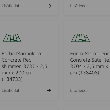
n
e
Lisätiedot
Lisätiedot
g
u
e
m
s
C
F
h
o
o
i
n
r
m
c
b
m
r
o
e
e
M
Forbo Marmoleum
Forbo Marmoleu
r
t
a
Concrete Red
Concrete Satellite
,
e
r
shimmer, 3737 - 2,5
3704 - 2,5 mm x
3
P
m
7
mm x 200 cm
cm (138408)
u
o
1
(184733)
r
l
2
p
e
-
Lisätiedot
Lisätiedot
l
u
2
e
m
,
s
C
5
F
h