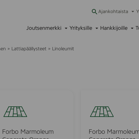
Ajankohtaista
Y
Ava
alav
Joutsenmerkki
Yrityksille
Hankkijoille
T
Avaa
Avaa
Ava
alavalikko
alavalikko
alav
nen
»
Lattiapäällysteet
»
Linoleumit
F
o
r
b
o
M
Forbo Marmoleum
Forbo Marmoleu
a