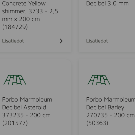
e
0
a
Concrete Yellow
Decibel 3.0 mm
0
t
0
r
shimmer, 3733 - 2,5
4
e
c
m
mm x 200 cm
-
V
m
o
2
(184729)
e
(
l
,
n
1
e
5
Lisätiedot
Lisätiedot
u
8
u
m
s
4
m
m
,
7
D
x
F
3
3
e
2
o
7
1
c
0
r
2
)
i
0
b
6
b
c
o
-
e
m
M
Forbo Marmoleum
Forbo Marmoleu
2
l
(
a
Decibel Asteroid,
Decibel Barley,
,
3
1
r
373235 - 200 cm
270735 - 200 cm
5
.
3
m
(201577)
(50363)
m
0
8
o
m
m
4