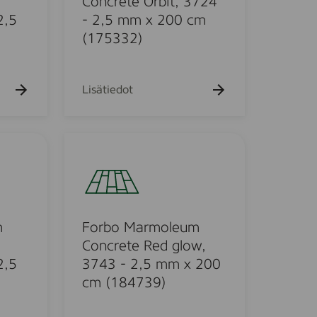
Concrete Orbit, 3724
r
2,5
- 2,5 mm x 200 cm
m
(175332)
o
l
e
Lisätiedot
u
m
C
F
o
o
n
r
c
b
r
o
e
M
m
Forbo Marmoleum
t
a
Concrete Red glow,
e
r
2,5
3743 - 2,5 mm x 200
O
m
cm (184739)
r
o
b
l