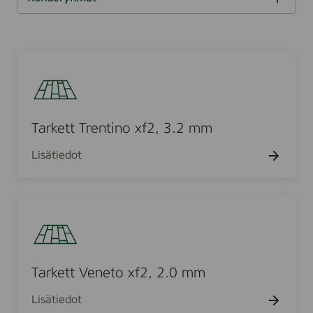
u
o
h
d
u
t
i
s
u
d
i
l
S
K
a
t
n
u
o
a
t
u
a
T
t
o
o
o
d
t
a
o
i
i
u
h
S
d
a
T
i
k
s
d
k
n
i
l
a
t
n
a
u
e
a
k
s
:
t
t
o
t
o
o
r
t
i
T
l
e
i
i
i
k
h
d
i
s
k
u
t
n
m
a
i
s
a
a
n
u
o
e
Tarkett Trentino xf2, 3.2 mm
t
:
e
t
t
e
a
o
o
t
t
u
T
t
e
i
h
d
t
e
Lisätiedot
:
t
t
u
t
n
i
a
r
l
T
o
T
t
u
:
t
t
y
u
a
t
u
r
K
e
t
l
h
o
T
e
d
:
o
e
t
i
m
t
m
o
a
a
T
h
t
m
n
ä
e
e
u
r
t
d
k
u
e
t
t
r
r
o
e
k
t
:
t
s
i
y
k
t
r
K
o
e
u
Tarkett Veneto xf2, 2.0 mm
h
n
i
i
e
y
o
h
t
j
m
t
o
m
h
h
i
a
Lisätiedot
t
ä
a
e
x
m