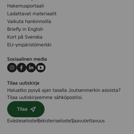
Hakemusportaali
Ladattavat materiaalit
Vaikuta hankinnoilla
Briefly in English
Kort på Svenska
EU-ympäristömerkki
Sosiaalinen media
Instagram
Facebook
LinkedIn
Youtube
Tilaa uutiskirje
Haluatko pysyä ajan tasalla Joutsenmerkin asioista?
Tilaa uutiskirjeemme sähköpostiisi.
Tilaa
Evästeseloste
Rekisteriseloste
Saavutettavuus