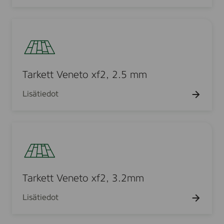
d
t
t
V
l
r
ä
f
e
e
e
i
k
t
r
t
2
T
i
n
s
y
t
,
a
t
e
ä
h
u
3
r
m
t
t
.
k
ä
o
t
2
e
t
Tarkett Veneto xf2, 2.5 mm
x
y
m
t
f
t
m
Lisätiedot
t
2
ä
V
,
l
e
2
l
T
n
.
e
a
e
0
s
r
t
m
i
k
o
m
v
e
Tarkett Veneto xf2, 3.2mm
x
u
t
f
l
Lisätiedot
t
2
l
V
,
e