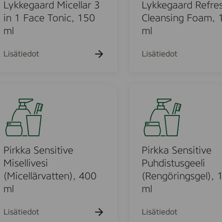
k
k
g
k
Lykkegaard Micellar 3
Lykkegaard Refre
u
u
u
a
in 1 Face Tonic, 150
Cleansing Foam, 
e
e
e
a
ml
ml
h
h
h
t
t
r
t
o
o
o
d
Lisätiedot
Lisätiedot
R
e
u
f
P
r
i
e
r
s
o
k
h
k
i
a
Pirkka Sensitive
Pirkka Sensitive
u
n
S
Misellivesi
Puhdistusgeeli
g
e
(Micellärvatten), 400
(Rengöringsgel), 
o
C
n
ml
ml
l
s
d
e
i
Lisätiedot
Lisätiedot
a
t