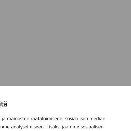
l
itä
ja mainosten räätälöimiseen, sosiaalisen median
mme analysoimiseen. Lisäksi jaamme sosiaalisen