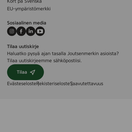
Kort på Svenska
EU-ympäristömerkki
Sosiaalinen media
Instagram
Facebook
LinkedIn
Youtube
Tilaa uutiskirje
Haluatko pysyä ajan tasalla Joutsenmerkin asioista?
Tilaa uutiskirjeemme sähköpostiisi.
Tilaa
Evästeseloste
Rekisteriseloste
Saavutettavuus