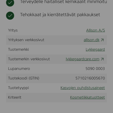
Terveydelle haitalliset kemikaalit minimoitu
C
t
i
a
l
k
i
e
Tehokkaat ja kierrätettävät pakkaukset
k
n
a
a
e
n
e
s
t
Yritys
Allison A/S
i
n
Yrityksen verkkosivut
allison.dk
g
F
o
Tuotemerkki
Lykkegaard
a
m
Tuotemerkin verkkosivut
lykkegaardcare.com
,
1
Lupanumero
5090 0003
5
0
Tuotekoodi (GTIN)
5710216005670
m
l
Tuotetyyppi
Kasvojen puhdistusaineet
Kriteerit
Kosmetiikkatuotteet